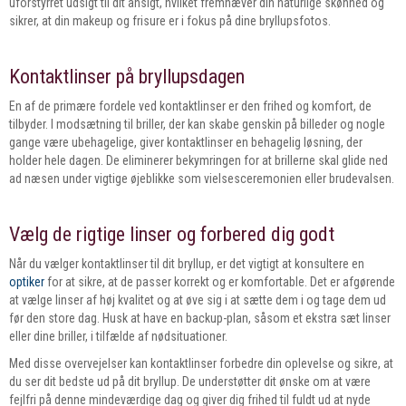
uforstyrret udsigt til dit ansigt, hvilket fremhæver din naturlige skønhed og
sikrer, at din makeup og frisure er i fokus på dine bryllupsfotos.
Kontaktlinser på bryllupsdagen
En af de primære fordele ved kontaktlinser er den frihed og komfort, de
tilbyder. I modsætning til briller, der kan skabe genskin på billeder og nogle
gange være ubehagelige, giver kontaktlinser en behagelig løsning, der
holder hele dagen. De eliminerer bekymringen for at brillerne skal glide ned
ad næsen under vigtige øjeblikke som vielsesceremonien eller brudevalsen.
Vælg de rigtige linser og forbered dig godt
Når du vælger kontaktlinser til dit bryllup, er det vigtigt at konsultere en
optiker
for at sikre, at de passer korrekt og er komfortable. Det er afgørende
at vælge linser af høj kvalitet og at øve sig i at sætte dem i og tage dem ud
før den store dag. Husk at have en backup-plan, såsom et ekstra sæt linser
eller dine briller, i tilfælde af nødsituationer.
Med disse overvejelser kan kontaktlinser forbedre din oplevelse og sikre, at
du ser dit bedste ud på dit bryllup. De understøtter dit ønske om at være
fejlfri på denne mindeværdige dag og giver dig frihed til fuldt ud at nyde