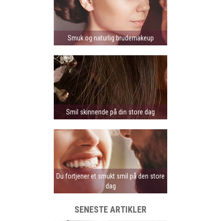
Smuk og naturlig brudemakeup
Smil skinnende på din store dag
Du fortjener et smukt smil på den store
dag
SENESTE ARTIKLER