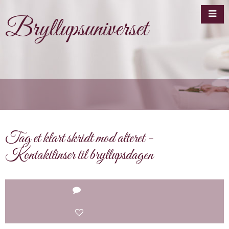
Bryllupsuniverset
Tag et klart skridt mod alteret -
Kontaktlinser til bryllupsdagen