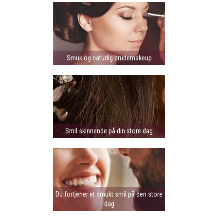
Smuk og naturlig brudemakeup
Smil skinnende på din store dag
Du fortjener et smukt smil på den store
dag