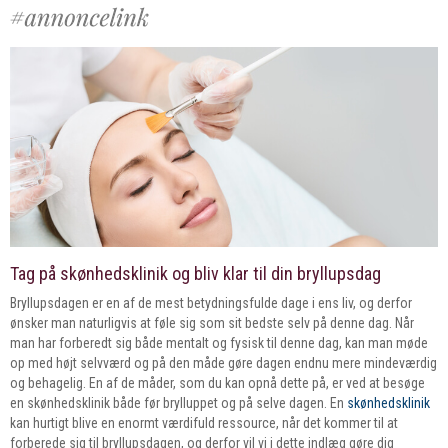
Tag på skønhedsklinik og bliv klar til din bryllupsdag
Bryllupsdagen er en af de mest betydningsfulde dage i ens liv, og derfor
ønsker man naturligvis at føle sig som sit bedste selv på denne dag. Når
man har forberedt sig både mentalt og fysisk til denne dag, kan man møde
op med højt selvværd og på den måde gøre dagen endnu mere mindeværdig
og behagelig. En af de måder, som du kan opnå dette på, er ved at besøge
en skønhedsklinik både før brylluppet og på selve dagen. En
skønhedsklinik
kan hurtigt blive en enormt værdifuld ressource, når det kommer til at
forberede sig til bryllupsdagen, og derfor vil vi i dette indlæg gøre dig