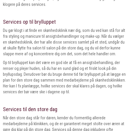
klogere på deres services.
Services op til brylluppet
Du gør klogt i at finde en skønhedsklinik nær dig, som du ved kan stå for alt
fra styling og manicure til ansigtsbehandlinger og make-up. Når du vælger
en skønhedsklinik, der har alle disse services samlet på et sted, undgår du
at skulle flytte fra salon til salon på din store dag, og du vil derfor kunne
slappe mere af og koncentrere dig om det, som det hele handler om.
Op til brylluppet kan det være en god ide at få en ansigtsbehandling, der
renser og plejer huden, så du har en sund glød og et friskt look på din
bryllupsdag. Derudover bør du bruge denne tid før brylluppet på at lægge en
plan for den store dag sammen med medarbejderne på skønhedsklinikken.
Her kan I fx planlægge, hvilke services der skal klares på dagen, og hvilke
services der bør være ske i dagene op til.
Services til den store dag
Når den store dag står for døren, kender du formentlig allerede
medarbejderne på klinikken, og de er garanteret meget stolte over æren at
gøre dig klar på din store dag. Services på denne dag inkludere ofte