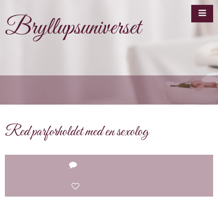
Bryllupsuniverset
Red parforholdet med en sexolog