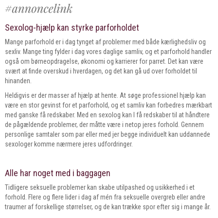
Sexolog-hjælp kan styrke parforholdet
Mange parforhold er i dag tynget af problemer med både kærlighedsliv og
sexliv. Mange ting fylder i dag vores daglige samliv, og et parforhold handler
også om børneopdragelse, økonomi og karrierer for parret. Det kan være
svært at finde overskud i hverdagen, og det kan gå ud over forholdet til
hinanden.
Heldigvis er der masser af hjælp at hente. At søge professionel hjælp kan
være en stor gevinst for et parforhold, og et samliv kan forbedres mærkbart
med ganske få redskaber. Med en sexolog kan I få redskaber til at håndtere
de pågældende problemer, der måtte være i netop jeres forhold. Gennem
personlige samtaler som par eller med jer begge individuelt kan uddannede
sexologer komme nærmere jeres udfordringer.
Alle har noget med i baggagen
Tidligere seksuelle problemer kan skabe utilpashed og usikkerhed i et
forhold. Flere og flere lider i dag af mén fra seksuelle overgreb eller andre
traumer af forskellige størrelser, og de kan trække spor efter sig i mange år.