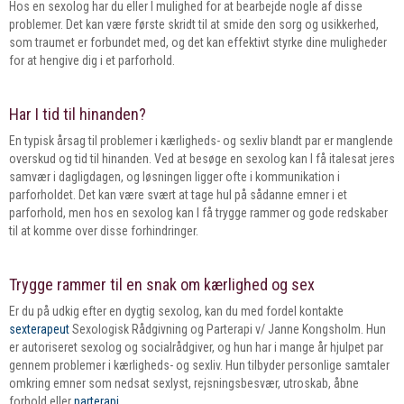
Hos en sexolog har du eller I mulighed for at bearbejde nogle af disse
problemer. Det kan være første skridt til at smide den sorg og usikkerhed,
som traumet er forbundet med, og det kan effektivt styrke dine muligheder
for at hengive dig i et parforhold.
Har I tid til hinanden?
En typisk årsag til problemer i kærligheds- og sexliv blandt par er manglende
overskud og tid til hinanden. Ved at besøge en sexolog kan I få italesat jeres
samvær i dagligdagen, og løsningen ligger ofte i kommunikation i
parforholdet. Det kan være svært at tage hul på sådanne emner i et
parforhold, men hos en sexolog kan I få trygge rammer og gode redskaber
til at komme over disse forhindringer.
Trygge rammer til en snak om kærlighed og sex
Er du på udkig efter en dygtig sexolog, kan du med fordel kontakte
sexterapeut
Sexologisk Rådgivning og Parterapi v/ Janne Kongsholm. Hun
er autoriseret sexolog og socialrådgiver, og hun har i mange år hjulpet par
gennem problemer i kærligheds- og sexliv. Hun tilbyder personlige samtaler
omkring emner som nedsat sexlyst, rejsningsbesvær, utroskab, åbne
forhold eller
parterapi
.