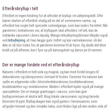
Efterårsbryllup i telt
Efteråret er ingen hindring for at afholde et bryllup i et udlejningstelt. Ofte
bærer starten af efteråret stadig på en del af sommerens varme, og
efteråret har nogle helt specielle solnedgange, som kan nydes fra teltet. Når
gæsterne i invitationen ser, at brylluppet skal afholdes i et telt, kan de
indtænke sæsonen i deres tøjvalg. Mange teltudlejningsfirmaer tilbyder også
ved
teltudlejning
, at I kan lægge gulv i teltet og leje varmekanoner, så der
ikke er så stor risiko for, at gæsterne kommer til at fryse. Og skulle det blive
koldt ud på aftenen, kan I fyre op på dansegulvet og danse jer til varmen.
Der er mange fordele ved et efterårsbryllup
Naturen i efteråret er helt unik og magisk, og kan med fordel bruges til
dekorationer og inkorporeres i temaet til festen. Farverne fra naturen kan
spille en afgørende rolle i blomsterdekorationer, borddekorationer,
brudebuketten og i invitationerne. Maden i efteråret byder også på mange
specialiteter. Der er mange grøntsager i sæson, som kan give
bryllupsmenuen et ekstra løft. Brug lokale sæsonvarer, og brug tørrede
blomster til pynt. Bryllupskagen kan også pyntes i farvenuancer, som
afspejler temaet og den smukke natur, som findes lige på den anden side af