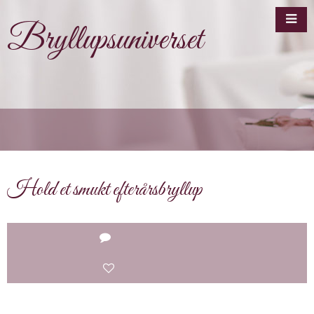
Bryllupsuniverset
Hold et smukt efterårsbryllup