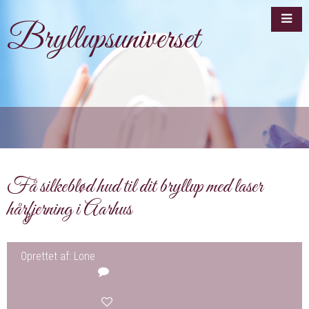
Bryllupsuniverset
Få silkeblød hud til dit bryllup med laser
hårfjerning i Aarhus
Oprettet af: Lone