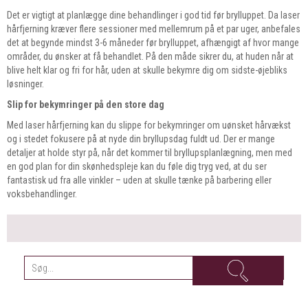
Det er vigtigt at planlægge dine behandlinger i god tid før brylluppet. Da laser
hårfjerning kræver flere sessioner med mellemrum på et par uger, anbefales
det at begynde mindst 3-6 måneder før brylluppet, afhængigt af hvor mange
områder, du ønsker at få behandlet. På den måde sikrer du, at huden når at
blive helt klar og fri for hår, uden at skulle bekymre dig om sidste-øjebliks
løsninger.
Slip for bekymringer på den store dag
Med laser hårfjerning kan du slippe for bekymringer om uønsket hårvækst
og i stedet fokusere på at nyde din bryllupsdag fuldt ud. Der er mange
detaljer at holde styr på, når det kommer til bryllupsplanlægning, men med
en god plan for din skønhedspleje kan du føle dig tryg ved, at du ser
fantastisk ud fra alle vinkler – uden at skulle tænke på barbering eller
voksbehandlinger.