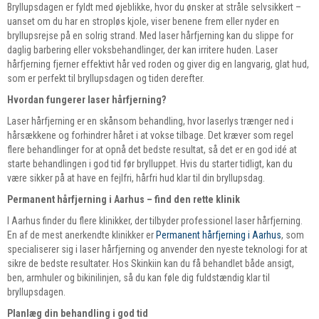
Bryllupsdagen er fyldt med øjeblikke, hvor du ønsker at stråle selvsikkert –
uanset om du har en stropløs kjole, viser benene frem eller nyder en
bryllupsrejse på en solrig strand. Med laser hårfjerning kan du slippe for
daglig barbering eller voksbehandlinger, der kan irritere huden. Laser
hårfjerning fjerner effektivt hår ved roden og giver dig en langvarig, glat hud,
som er perfekt til bryllupsdagen og tiden derefter.
Hvordan fungerer laser hårfjerning?
Laser hårfjerning er en skånsom behandling, hvor laserlys trænger ned i
hårsækkene og forhindrer håret i at vokse tilbage. Det kræver som regel
flere behandlinger for at opnå det bedste resultat, så det er en god idé at
starte behandlingen i god tid før brylluppet. Hvis du starter tidligt, kan du
være sikker på at have en fejlfri, hårfri hud klar til din bryllupsdag.
Permanent hårfjerning i Aarhus – find den rette klinik
I Aarhus finder du flere klinikker, der tilbyder professionel laser hårfjerning.
En af de mest anerkendte klinikker er
Permanent hårfjerning i Aarhus
, som
specialiserer sig i laser hårfjerning og anvender den nyeste teknologi for at
sikre de bedste resultater. Hos Skinkiin kan du få behandlet både ansigt,
ben, armhuler og bikinilinjen, så du kan føle dig fuldstændig klar til
bryllupsdagen.
Planlæg din behandling i god tid