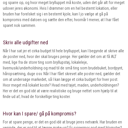
og sparre op, og hvor meget brylluppet må koste, uden det går alt for meget
udover jeres økonomi. Hvis I drømmer om en hel bestemt lokation, eller
bruden har forelsket sig i en bestemt kjole, kan I jo vælge at gå på
kompromis med datoen og sætte den efter, hvornår I mener, at I har fået
sparet nok sammen.
Skriv alle udgifter ned
Når I har sat jer et cirka budget til hele brylluppet, kan I begynde at skrive alle
de poster ned, hvor der skal bruges penge. Her gælder det om at få ALT
med, lige fra de store ting som bryllupstøj, lokaleleje,
livemusik/underholdning og mad til de små ting som brudebuket, bordpynt,
håropsætning, duge osv. Når I har fået skrevet alle poster ned, gælder det
om at undersøge markedet, så I kan lægge et cirka budget for hver post.
Hvor meget må lokalet koste? Hvad med tøjet, maden, underholdningen?
Her er det en god idé at være realistiske og bruge nettet som hjælp til at
finde ud af, hvad de forskellige ting koster.
Hvor kan I spare/ gå på kompromis?
For at spare penge, er det en god idé at bruge jeres netværk. Har bruden en
veninde, der er god til at lægge make-up? Er svigermor god med blomster?