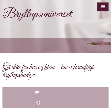
Bryllupsuniverset
Gå ikke fra hus og hjem – lav et fornuftigt
bryllupsbudget