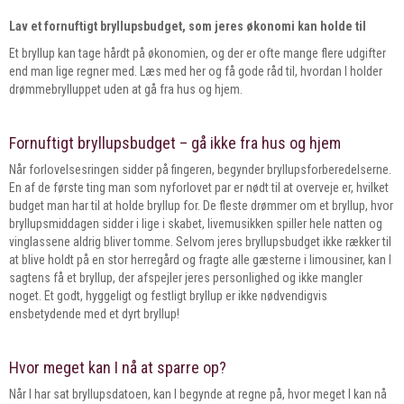
Lav et fornuftigt bryllupsbudget, som jeres økonomi kan holde til
Et bryllup kan tage hårdt på økonomien, og der er ofte mange flere udgifter
end man lige regner med. Læs med her og få gode råd til, hvordan I holder
drømmebrylluppet uden at gå fra hus og hjem.
Fornuftigt bryllupsbudget – gå ikke fra hus og hjem
Når forlovelsesringen sidder på fingeren, begynder bryllupsforberedelserne.
En af de første ting man som nyforlovet par er nødt til at overveje er, hvilket
budget man har til at holde bryllup for. De fleste drømmer om et bryllup, hvor
bryllupsmiddagen sidder i lige i skabet, livemusikken spiller hele natten og
vinglassene aldrig bliver tomme. Selvom jeres bryllupsbudget ikke rækker til
at blive holdt på en stor herregård og fragte alle gæsterne i limousiner, kan I
sagtens få et bryllup, der afspejler jeres personlighed og ikke mangler
noget. Et godt, hyggeligt og festligt bryllup er ikke nødvendigvis
ensbetydende med et dyrt bryllup!
Hvor meget kan I nå at sparre op?
Når I har sat bryllupsdatoen, kan I begynde at regne på, hvor meget I kan nå