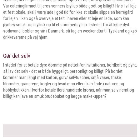
Var cateringfirmaet til jeres venners bryllup både godt og billigt? Hvis I vil leje
et festlokale, skal I være ude i god tid for ikke at skulle slippe en herregård
for lejen. I kan også overveje et telt i haven eller at leje en lade, som kan
pyntes smukt og idyllisk op til et sommerbryllup. I stedet for at købe dyrt
sodavand, bobler og vin i Danmark, så tag en weekendtur til Tyskland og køb
drikkevarerne på vej hjem.
Gør det selv
I stedet for at betale dyre domme på nettet for invitationer, bordkort og pynt,
så lav det selv - det er både hyggeligt, personligt og billigt. På bordet
kommer man langt med karton, gulv/ sølvtuscher, små vaser, friske
blomster, grangrene, kogler og hvad man ellers kan finde i naturen og
hobbybutikken. Hvorfor betale flere hundrede kroner, når man selv nemt og
billigt kan lave en smuk brudebuket og lægge make-uppen?