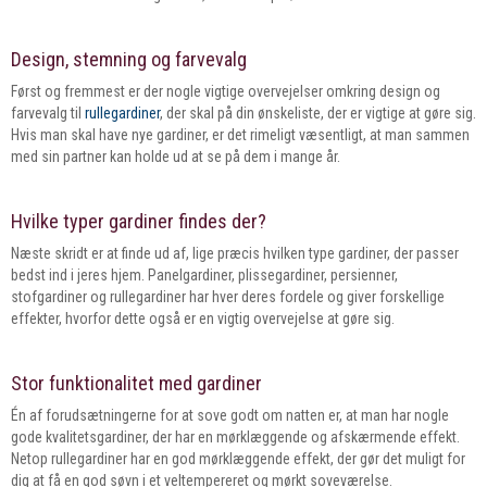
Design, stemning og farvevalg
Først og fremmest er der nogle vigtige overvejelser omkring design og
farvevalg til
rullegardiner
, der skal på din ønskeliste, der er vigtige at gøre sig.
Hvis man skal have nye gardiner, er det rimeligt væsentligt, at man sammen
med sin partner kan holde ud at se på dem i mange år.
Hvilke typer gardiner findes der?
Næste skridt er at finde ud af, lige præcis hvilken type gardiner, der passer
bedst ind i jeres hjem. Panelgardiner, plissegardiner, persienner,
stofgardiner og rullegardiner har hver deres fordele og giver forskellige
effekter, hvorfor dette også er en vigtig overvejelse at gøre sig.
Stor funktionalitet med gardiner
Én af forudsætningerne for at sove godt om natten er, at man har nogle
gode kvalitetsgardiner, der har en mørklæggende og afskærmende effekt.
Netop rullegardiner har en god mørklæggende effekt, der gør det muligt for
dig at få en god søvn i et veltempereret og mørkt soveværelse.