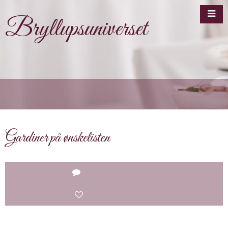
Bryllupsuniverset
Gardiner på ønskelisten