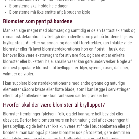
Blomsterne skal holde hele dagen
Blomsterne må ikke smitte af på brudens kjole
Blomster som pynt på bordene
Man kan sige meget med blomster, og samtidig er de en fantastisk smuk og
romantisk dekoration, hvilket gør dem ideelle som pynt på bordene til jeres
bryllupsfest. Alt efter sæsonen, og den stil I foretrækker, kan I plukke vilde
blomster eller få lavet blomsterdekorationer hos en florist – husk, det
behøver ikke være ekstravagant for at være flot, og bare et par enkelte
blomster eller buketter i høje, smalle vaser kan gøre underværker. Nogle af
de mest populære blomster til bryllupper er: liljer, syrener, roser, dahliaer,
valmuer og violer.
I kan supplere blomsterdekorationerne med andre grønne og naturlige
elementer såsom kviste eller flotte blade, som I kan lægge i servietringen
eller blot på tallerkenerne - kun fantasien sætter grænser her.
Hvorfor skal der være blomster til brylluppet?
Blomster frembringer følelser i folk, og det kan være helt bevidst eller
ubevidst. Derfor bør blomster være en helt naturlig del af dekoreringen til
jeres bryllup, og de behøver ikke kun være at finde i brudebuketten eller på
bordene; man kan også placere blomster ude på toilettet, gøre dem til en
del af dekoreringen på gave- og buffetbordet eller noget helt tredje.