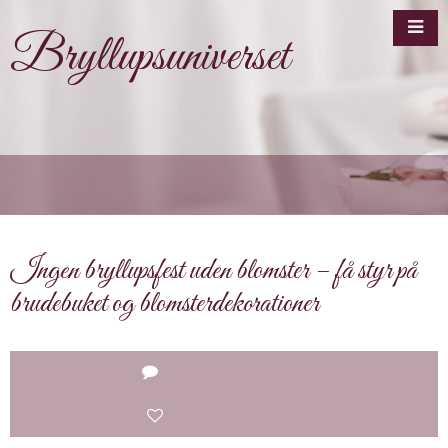
Bryllupsuniverset
Ingen bryllupsfest uden blomster – få styr på
brudebuket og blomsterdekorationer