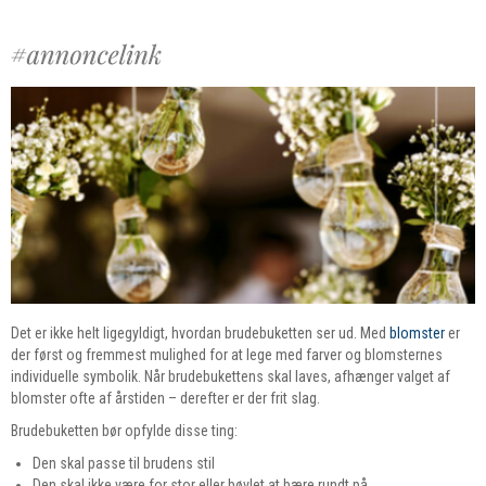
Det er ikke helt ligegyldigt, hvordan brudebuketten ser ud. Med
blomster
er
der først og fremmest mulighed for at lege med farver og blomsternes
individuelle symbolik. Når brudebukettens skal laves, afhænger valget af
blomster ofte af årstiden – derefter er der frit slag.
Brudebuketten bør opfylde disse ting:
Den skal passe til brudens stil
Den skal ikke være for stor eller bøvlet at bære rundt på