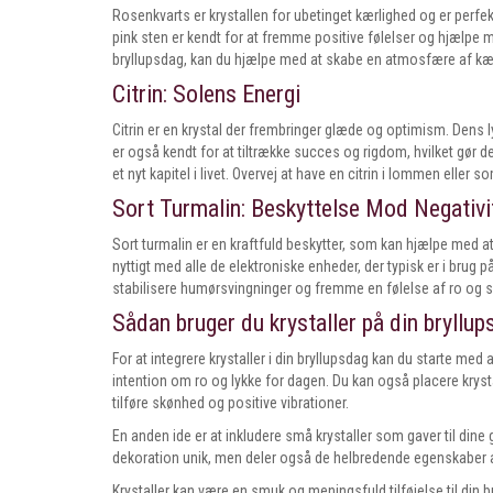
Rosenkvarts er krystallen for ubetinget kærlighed og er perfekt
pink sten er kendt for at fremme positive følelser og hjælpe 
bryllupsdag, kan du hjælpe med at skabe en atmosfære af kær
Citrin: Solens Energi
Citrin er en krystal der frembringer glæde og optimism. Dens ly
er også kendt for at tiltrække succes og rigdom, hvilket gør d
et nyt kapitel i livet. Overvej at have en citrin i lommen eller 
Sort Turmalin: Beskyttelse Mod Negativi
Sort turmalin er en kraftfuld beskytter, som kan hjælpe med a
nyttigt med alle de elektroniske enheder, der typisk er i brug
stabilisere humørsvingninger og fremme en følelse af ro og s
Sådan bruger du krystaller på din bryllu
For at integrere krystaller i din bryllupsdag kan du starte m
intention om ro og lykke for dagen. Du kan også placere krysta
tilføre skønhed og positive vibrationer.
En anden ide er at inkludere små krystaller som gaver til dine
dekoration unik, men deler også de helbredende egenskaber af
Krystaller kan være en smuk og meningsfuld tilføjelse til din 