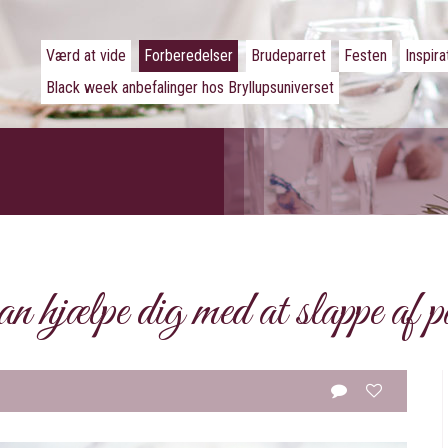
Værd at vide
Forberedelser
Brudeparret
Festen
Inspira
Black week anbefalinger hos Bryllupsuniverset
 hjælpe dig med at slappe af p