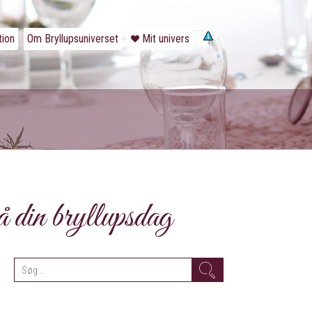
tion
Om Bryllupsuniverset
Mit univers
å din bryllupsdag