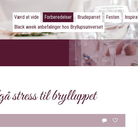
Værd at vide
Forberedelser
Brudeparret
Festen
Inspira
Black week anbefalinger hos Bryllupsuniverset
stress til brylluppet