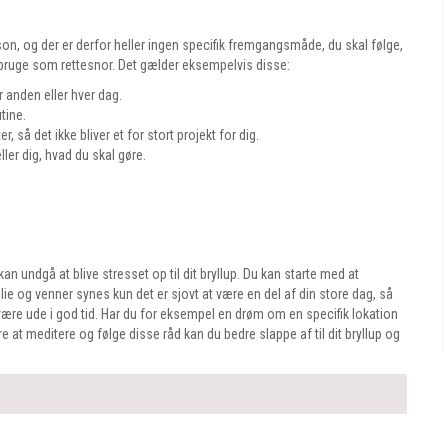
son, og der er derfor heller ingen specifik fremgangsmåde, du skal følge,
n bruge som rettesnor. Det gælder eksempelvis disse:
r anden eller hver dag.
tine.
, så det ikke bliver et for stort projekt for dig.
ler dig, hvad du skal gøre.
 undgå at blive stresset op til dit bryllup. Du kan starte med at
ie og venner synes kun det er sjovt at være en del af din store dag, så
være ude i god tid. Har du for eksempel en drøm om en specifik lokation
lære at meditere og følge disse råd kan du bedre slappe af til dit bryllup og