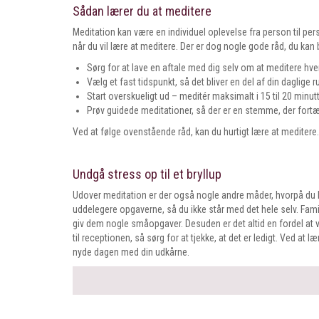
Sådan lærer du at meditere
Meditation kan være en individuel oplevelse fra person til per
når du vil lære at meditere. Der er dog nogle gode råd, du ka
Sørg for at lave en aftale med dig selv om at meditere hve
Vælg et fast tidspunkt, så det bliver en del af din daglige ru
Start overskueligt ud – meditér maksimalt i 15 til 20 minutter
Prøv guidede meditationer, så der er en stemme, der fortæl
Ved at følge ovenstående råd, kan du hurtigt lære at meditere.
Undgå stress op til et bryllup
Udover meditation er der også nogle andre måder, hvorpå du kan
uddelegere opgaverne, så du ikke står med det hele selv. Famil
giv dem nogle småopgaver. Desuden er det altid en fordel at 
til receptionen, så sørg for at tjekke, at det er ledigt. Ved at 
nyde dagen med din udkårne.