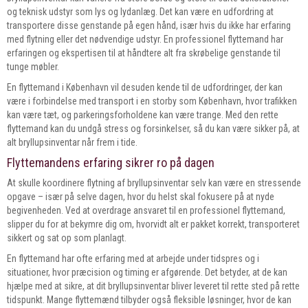
og teknisk udstyr som lys og lydanlæg. Det kan være en udfordring at
transportere disse genstande på egen hånd, især hvis du ikke har erfaring
med flytning eller det nødvendige udstyr. En professionel flyttemand har
erfaringen og ekspertisen til at håndtere alt fra skrøbelige genstande til
tunge møbler.
En flyttemand i København vil desuden kende til de udfordringer, der kan
være i forbindelse med transport i en storby som København, hvor trafikken
kan være tæt, og parkeringsforholdene kan være trange. Med den rette
flyttemand kan du undgå stress og forsinkelser, så du kan være sikker på, at
alt bryllupsinventar når frem i tide.
Flyttemandens erfaring sikrer ro på dagen
At skulle koordinere flytning af bryllupsinventar selv kan være en stressende
opgave – især på selve dagen, hvor du helst skal fokusere på at nyde
begivenheden. Ved at overdrage ansvaret til en professionel flyttemand,
slipper du for at bekymre dig om, hvorvidt alt er pakket korrekt, transporteret
sikkert og sat op som planlagt.
En flyttemand har ofte erfaring med at arbejde under tidspres og i
situationer, hvor præcision og timing er afgørende. Det betyder, at de kan
hjælpe med at sikre, at dit bryllupsinventar bliver leveret til rette sted på rette
tidspunkt. Mange flyttemænd tilbyder også fleksible løsninger, hvor de kan