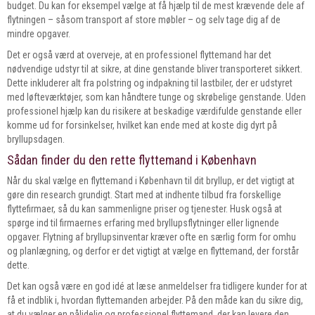
budget. Du kan for eksempel vælge at få hjælp til de mest krævende dele af
flytningen – såsom transport af store møbler – og selv tage dig af de
mindre opgaver.
Det er også værd at overveje, at en professionel flyttemand har det
nødvendige udstyr til at sikre, at dine genstande bliver transporteret sikkert.
Dette inkluderer alt fra polstring og indpakning til lastbiler, der er udstyret
med løfteværktøjer, som kan håndtere tunge og skrøbelige genstande. Uden
professionel hjælp kan du risikere at beskadige værdifulde genstande eller
komme ud for forsinkelser, hvilket kan ende med at koste dig dyrt på
bryllupsdagen.
Sådan finder du den rette flyttemand i København
Når du skal vælge en flyttemand i København til dit bryllup, er det vigtigt at
gøre din research grundigt. Start med at indhente tilbud fra forskellige
flyttefirmaer, så du kan sammenligne priser og tjenester. Husk også at
spørge ind til firmaernes erfaring med bryllupsflytninger eller lignende
opgaver. Flytning af bryllupsinventar kræver ofte en særlig form for omhu
og planlægning, og derfor er det vigtigt at vælge en flyttemand, der forstår
dette.
Det kan også være en god idé at læse anmeldelser fra tidligere kunder for at
få et indblik i, hvordan flyttemanden arbejder. På den måde kan du sikre dig,
at du vælger en pålidelig og professionel flyttemand, der kan levere den