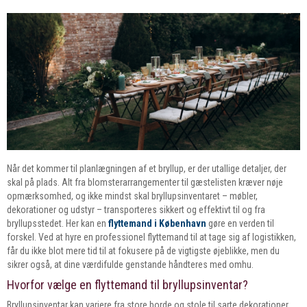
Når det kommer til planlægningen af et bryllup, er der utallige detaljer, der
skal på plads. Alt fra blomsterarrangementer til gæstelisten kræver nøje
opmærksomhed, og ikke mindst skal bryllupsinventaret – møbler,
dekorationer og udstyr – transporteres sikkert og effektivt til og fra
bryllupsstedet. Her kan en
flyttemand i København
gøre en verden til
forskel. Ved at hyre en professionel flyttemand til at tage sig af logistikken,
får du ikke blot mere tid til at fokusere på de vigtigste øjeblikke, men du
sikrer også, at dine værdifulde genstande håndteres med omhu.
Hvorfor vælge en flyttemand til bryllupsinventar?
Bryllupsinventar kan variere fra store borde og stole til sarte dekorationer