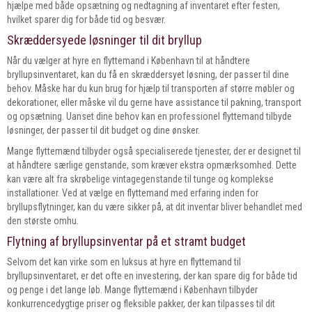
hjælpe med både opsætning og nedtagning af inventaret efter festen,
hvilket sparer dig for både tid og besvær.
Skræddersyede løsninger til dit bryllup
Når du vælger at hyre en flyttemand i København til at håndtere
bryllupsinventaret, kan du få en skræddersyet løsning, der passer til dine
behov. Måske har du kun brug for hjælp til transporten af større møbler og
dekorationer, eller måske vil du gerne have assistance til pakning, transport
og opsætning. Uanset dine behov kan en professionel flyttemand tilbyde
løsninger, der passer til dit budget og dine ønsker.
Mange flyttemænd tilbyder også specialiserede tjenester, der er designet til
at håndtere særlige genstande, som kræver ekstra opmærksomhed. Dette
kan være alt fra skrøbelige vintagegenstande til tunge og komplekse
installationer. Ved at vælge en flyttemand med erfaring inden for
bryllupsflytninger, kan du være sikker på, at dit inventar bliver behandlet med
den største omhu.
Flytning af bryllupsinventar på et stramt budget
Selvom det kan virke som en luksus at hyre en flyttemand til
bryllupsinventaret, er det ofte en investering, der kan spare dig for både tid
og penge i det lange løb. Mange flyttemænd i København tilbyder
konkurrencedygtige priser og fleksible pakker, der kan tilpasses til dit