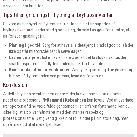
service, du har brug for.
Tips til en gnidningsfri flytning af bryllupsinventar
Selvom du har hyret en flyttemand til at tage sig af transporten af
bryllupsinventaret, er der stadig nogle ting, du selv kan gøre for at sikre, at
alt forløber gnidningsfrit.
Planlæg i god tid
: Sørg for at have alle detaljer på plads i god tid, så der
ikke opstår misforståelser på selve dagen.
Lav en detaljeret liste
: Lav en liste over alt det bryllupsinventar, der
skal transporteres, så flyttemanden har et klart overblik.
Kommuniker dine forventninger
: Vær tydelig omkring dine ønsker og
behov, så flyttemanden ved præcis, hvad der forventes.
Konklusion
At flytte bryllupsinventar er en opgave, der kræver præcision og omhu –
noget en professionel
flyttemand i København
kan levere. Ved at overlade
transporten af dine værdifulde genstande til en erfaren flyttemand, kan du
sikre dig, at alt bliver håndteret med den største respekt og
professionalisme. Det giver dig ikke blot ro i sindet på din store dag, men
også mere tid til at nyde øjeblikket.