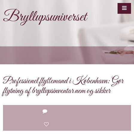
Bryllupsuniverset
Professionel flyttemand i København: Gør
flytning af bryllupsinventar nem og sikker