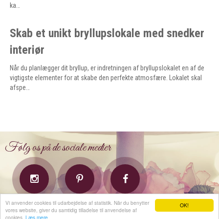
ka…
Skab et unikt bryllupslokale med snedker
interiør
Når du planlægger dit bryllup, er indretningen af bryllupslokalet en af de
vigtigste elementer for at skabe den perfekte atmosfære. Lokalet skal
afspe…
Følg os på de sociale medier
Vi anvender cookies til udarbejdelse af statistik. Når du benytter
OK!
vores website, giver du samtidig tilladelse til anvendelse af
Bryllupsuniverset.dk
Copyright 2026
cookies.
Læs mere