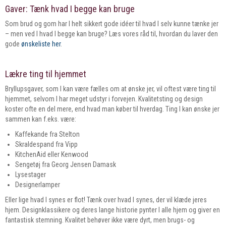
Gaver: Tænk hvad I begge kan bruge
Som brud og gom har I helt sikkert gode idéer til hvad I selv kunne tænke jer
– men ved I hvad I begge kan bruge? Læs vores råd til, hvordan du laver den
gode
ønskeliste her
.
Lækre ting til hjemmet
Bryllupsgaver, som I kan være fælles om at ønske jer, vil oftest være ting til
hjemmet, selvom I har meget udstyr i forvejen. Kvalitetsting og design
koster ofte en del mere, end hvad man køber til hverdag. Ting I kan ønske jer
sammen kan f.eks. være:
Kaffekande fra Stelton
Skraldespand fra Vipp
KitchenAid eller Kenwood
Sengetøj fra Georg Jensen Damask
Lysestager
Designerlamper
Eller lige hvad I synes er flot! Tænk over hvad I synes, der vil klæde jeres
hjem. Designklassikere og deres lange historie pynter I alle hjem og giver en
fantastisk stemning. Kvalitet behøver ikke være dyrt, men brugs- og