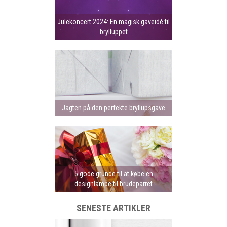
Julekoncert 2024: En magisk gaveidé til
brylluppet
Jagten på den perfekte bryllupsgave
5 gode grunde til at købe en
designlampe til brudeparret
SENESTE ARTIKLER