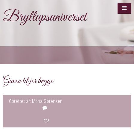
Bryllupsuniverset
Gaven til jer begge
Oprettet af: Mona Sørensen