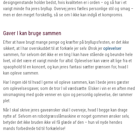
designgenstande holder bedst, hvis kvaliteten er i orden – og så har i et
varigt minde fra jeres bryllup. Overvej jeres fælles personlige stil og smag –
men er den meget forskellig, så se om I ikke kan indgå et kompromis.
Gaver I kan bruge sammen
Efter at have brugt mange penge og kræfter på bryllupsfesten, er det ikke
sikkert, at I har overskuddet til at forkæle jer selv. Ønsk jer
oplevelser
sammen, for selvom det ikke er en ting I kan have stående og beundre hele
livet, vil det være et varigt minde for altid. Oplevelser kan være alt lige fra et
spaophold til en koncert, og kun jeres fantasi sætter grænsen for, hvad I
kan opleve sammen.
Har I ingen idé til hvad I gerne vil opleve sammen, kan I bede jeres gæster
om oplevelsesgaver, som de tror I vil værdsætte. Elsker i vin er en aften med
vinsmagning med gode venner en sjov og personlig oplevelse, der rammer
plet.
Når I skal skrive jeres gaveønsker skal I overveje, hvad I begge kan drage
nytte af. Selvom en robotgræsslåmaskine er noget gommen ønsker selv,
betyder det ikke bruden ikke vil få glæde af den – hun vil nyde hendes
mands forbedrede tid til forkælelse!