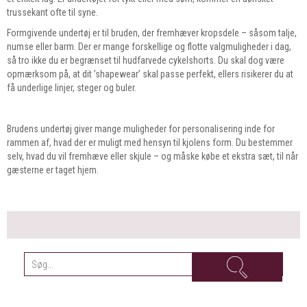
trussekant ofte til syne.
Formgivende undertøj er til bruden, der fremhæver kropsdele – såsom talje,
numse eller barm. Der er mange forskellige og flotte valgmuligheder i dag,
så tro ikke du er begrænset til hudfarvede cykelshorts. Du skal dog være
opmærksom på, at dit ’shapewear’ skal passe perfekt, ellers risikerer du at
få underlige linjer, steger og buler.
Brudens undertøj giver mange muligheder for personalisering inde for
rammen af, hvad der er muligt med hensyn til kjolens form. Du bestemmer
selv, hvad du vil fremhæve eller skjule – og måske købe et ekstra sæt, til når
gæsterne er taget hjem.