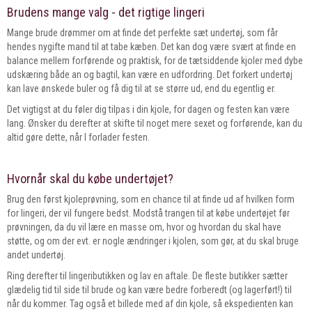
Brudens mange valg - det rigtige lingeri
Mange brude drømmer om at finde det perfekte sæt undertøj, som får
hendes nygifte mand til at tabe kæben. Det kan dog være svært at finde en
balance mellem forførende og praktisk, for de tætsiddende kjoler med dybe
udskæring både an og bagtil, kan være en udfordring. Det forkert undertøj
kan lave ønskede buler og få dig til at se større ud, end du egentlig er.
Det vigtigst at du føler dig tilpas i din kjole, for dagen og festen kan være
lang. Ønsker du derefter at skifte til noget mere sexet og forførende, kan du
altid gøre dette, når I forlader festen.
Hvornår skal du købe undertøjet?
Brug den først kjoleprøvning, som en chance til at finde ud af hvilken form
for lingeri, der vil fungere bedst. Modstå trangen til at købe undertøjet før
prøvningen, da du vil lære en masse om, hvor og hvordan du skal have
støtte, og om der evt. er nogle ændringer i kjolen, som gør, at du skal bruge
andet undertøj.
Ring derefter til lingeributikken og lav en aftale. De fleste butikker sætter
glædelig tid til side til brude og kan være bedre forberedt (og lagerført!) til
når du kommer. Tag også et billede med af din kjole, så ekspedienten kan