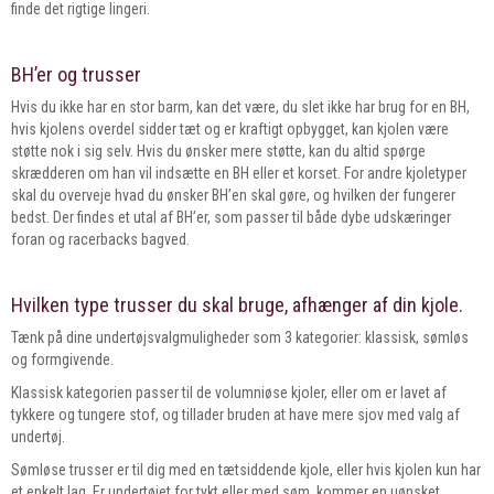
finde det rigtige lingeri.
BH’er og trusser
Hvis du ikke har en stor barm, kan det være, du slet ikke har brug for en BH,
hvis kjolens overdel sidder tæt og er kraftigt opbygget, kan kjolen være
støtte nok i sig selv. Hvis du ønsker mere støtte, kan du altid spørge
skrædderen om han vil indsætte en BH eller et korset. For andre kjoletyper
skal du overveje hvad du ønsker BH’en skal gøre, og hvilken der fungerer
bedst. Der findes et utal af BH’er, som passer til både dybe udskæringer
foran og racerbacks bagved.
Hvilken type trusser du skal bruge, afhænger af din kjole.
Tænk på dine undertøjsvalgmuligheder som 3 kategorier: klassisk, sømløs
og formgivende.
Klassisk kategorien passer til de volumniøse kjoler, eller om er lavet af
tykkere og tungere stof, og tillader bruden at have mere sjov med valg af
undertøj.
Sømløse trusser er til dig med en tætsiddende kjole, eller hvis kjolen kun har
et enkelt lag. Er undertøjet for tykt eller med søm, kommer en uønsket