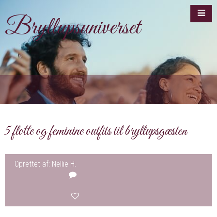
Bryllupsuniverset
5 flotte og feminine outfits til bryllupsgæsten
Oprettet af: Nellie H.