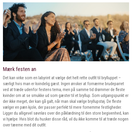
Mærk festen an
Det kan virke som en labyrint at vælge det helt rette outfit til brylluppet –
særligt hvis man er kvindelig gæst. Ingen ønsker at fornærme brudeparret
ved at træde udenfor festens tema, men på samme tid drømmer de fleste
kvinder om at se smukke ud som gæster til et bryllup. Som udgangspunkt er
der ikke meget, der kan gå galt, når man skal vælge bryllupstøj. De fleste
vælger en pæn kjole, der passer perfekt til mere fornemme festligheder.
Ligger du alligevel søvnløs over din påklædning til den store begivenhed, kan
vi hjælpe. Hvis blot du husker disse råd, vil du ikke komme til at træde nogen
over tæerne med dit outfit.