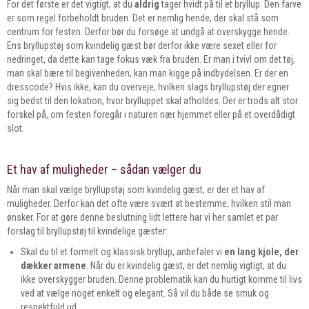
For det første er det vigtigt, at du
aldrig
tager hvidt på til et bryllup. Den farve
er som regel forbeholdt bruden. Det er nemlig hende, der skal stå som
centrum for festen. Derfor bør du forsøge at undgå at overskygge hende.
Ens bryllupstøj som kvindelig gæst bør derfor ikke være sexet eller for
nedringet, da dette kan tage fokus væk fra bruden. Er man i tvivl om det tøj,
man skal bære til begivenheden, kan man kigge på indbydelsen. Er der en
dresscode? Hvis ikke, kan du overveje, hvilken slags bryllupstøj der egner
sig bedst til den lokation, hvor brylluppet skal afholdes. Der er trods alt stor
forskel på, om festen foregår i naturen nær hjemmet eller på et overdådigt
slot.
Et hav af muligheder – sådan vælger du
Når man skal vælge bryllupstøj som kvindelig gæst, er der et hav af
muligheder. Derfor kan det ofte være svært at bestemme, hvilken stil man
ønsker. For at gøre denne beslutning lidt lettere har vi her samlet et par
forslag til bryllupstøj til kvindelige gæster:
Skal du til et formelt og klassisk bryllup, anbefaler vi
en lang kjole, der
dækker armene
. Når du er kvindelig gæst, er det nemlig vigtigt, at du
ikke overskygger bruden. Denne problematik kan du hurtigt komme til livs
ved at vælge noget enkelt og elegant. Så vil du både se smuk og
respektfuld ud.