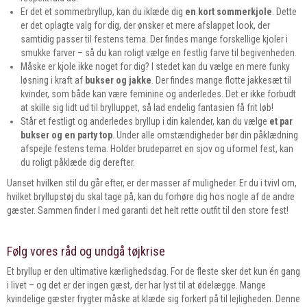
Er det et sommerbryllup, kan du iklæde dig
en kort sommerkjole
. Dette
er det oplagte valg for dig, der ønsker et mere afslappet look, der
samtidig passer til festens tema. Der findes mange forskellige kjoler i
smukke farver – så du kan roligt vælge en festlig farve til begivenheden.
Måske er kjole ikke noget for dig? I stedet kan du vælge en mere funky
løsning i kraft af
bukser og jakke
. Der findes mange flotte jakkesæt til
kvinder, som både kan være feminine og anderledes. Det er ikke forbudt
at skille sig lidt ud til brylluppet, så lad endelig fantasien få frit løb!
Står et festligt og anderledes bryllup i din kalender, kan du vælge
et par
bukser og en party top
. Under alle omstændigheder bør din påklædning
afspejle festens tema. Holder brudeparret en sjov og uformel fest, kan
du roligt påklæde dig derefter.
Uanset hvilken stil du går efter, er der masser af muligheder. Er du i tvivl om,
hvilket bryllupstøj du skal tage på, kan du forhøre dig hos nogle af de andre
gæster. Sammen finder I med garanti det helt rette outfit til den store fest!
Følg vores råd og undgå tøjkrise
Et bryllup er den ultimative kærlighedsdag. For de fleste sker det kun én gang
i livet – og det er der ingen gæst, der har lyst til at ødelægge. Mange
kvindelige gæster frygter måske at klæde sig forkert på til lejligheden. Denne