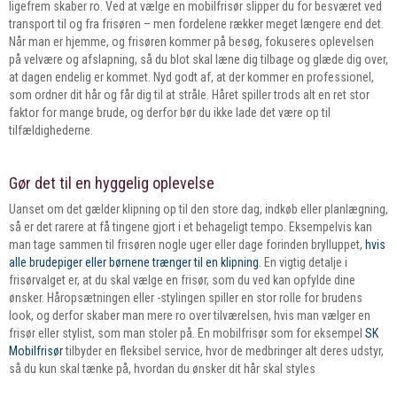
ligefrem skaber ro. Ved at vælge en mobilfrisør slipper du for besværet ved
transport til og fra frisøren – men fordelene rækker meget længere end det.
Når man er hjemme, og frisøren kommer på besøg, fokuseres oplevelsen
på velvære og afslapning, så du blot skal læne dig tilbage og glæde dig over,
at dagen endelig er kommet. Nyd godt af, at der kommer en professionel,
som ordner dit hår og får dig til at stråle. Håret spiller trods alt en ret stor
faktor for mange brude, og derfor bør du ikke lade det være op til
tilfældighederne.
Gør det til en hyggelig oplevelse
Uanset om det gælder klipning op til den store dag, indkøb eller planlægning,
så er det rarere at få tingene gjort i et behageligt tempo. Eksempelvis kan
man tage sammen til frisøren nogle uger eller dage forinden brylluppet,
hvis
alle brudepiger eller børnene trænger til en klipning
. En vigtig detalje i
frisørvalget er, at du skal vælge en frisør, som du ved kan opfylde dine
ønsker. Håropsætningen eller -stylingen spiller en stor rolle for brudens
look, og derfor skaber man mere ro over tilværelsen, hvis man vælger en
frisør eller stylist, som man stoler på. En mobilfrisør som for eksempel
SK
Mobilfrisør
tilbyder en fleksibel service, hvor de medbringer alt deres udstyr,
så du kun skal tænke på, hvordan du ønsker dit hår skal styles