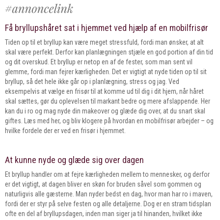
Få bryllupshåret sat i hjemmet ved hjælp af en mobilfrisør
Tiden op til et bryllup kan være meget stressfuld, fordi man ønsker, at alt
skal være perfekt. Derfor kan planlægningen stjæle en god portion af din tid
og dit overskud. Et bryllup er netop en af de fester, som man sent vil
glemme, fordi man fejrer kærligheden. Det er vigtigt at nyde tiden op til sit
bryllup, så det hele ikke går op i planlægning, stress og jag. Ved
eksempelvis at vælge en frisør til at komme ud til dig i dit hjem, når håret
skal sættes, gør du oplevelsen til markant bedre og mere afslappende. Her
kan du i ro og mag nyde din makeover og glæde dig over, at du snart skal
giftes. Læs med her, og bliv klogere på hvordan en mobilfrisør arbejder – og
hvilke fordele der er ved en frisør i hjemmet.
At kunne nyde og glæde sig over dagen
Et bryllup handler om at fejre kærligheden mellem to mennesker, og derfor
er det vigtigt, at dagen bliver en skøn for bruden såvel som gommen og
naturligvis alle gæsterne. Man nyder bedst en dag, hvor man har ro i maven,
fordi der er styr på selve festen og alle detaljerne. Dog er en stram tidsplan
ofte en del af bryllupsdagen, inden man siger ja til hinanden, hvilket ikke