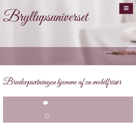
Bryllupsuniverset
Brudeopsætningen hjemme af en mobilfrisør