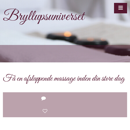
Bryllupsuniverset
Få en afslappende massage inden din store dag