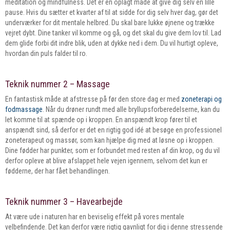
meditation og mindfulness. Det er en oplagt måde at give dig selv en lille
pause. Hvis du sætter et kvarter af til at sidde for dig selv hver dag, gør det
underværker for dit mentale helbred. Du skal bare lukke øjnene og trække
vejret dybt. Dine tanker vil komme og gå, og det skal du give dem lov til. Lad
dem glide forbi dit indre blik, uden at dykke ned i dem. Du vil hurtigt opleve,
hvordan din puls falder til ro.
Teknik nummer 2 – Massage
En fantastisk måde at afstresse på før den store dag er med
zoneterapi og
fodmassage
. Når du drøner rundt med alle bryllupsforberedelserne, kan du
let komme til at spænde op i kroppen. En anspændt krop fører til et
anspændt sind, så derfor er det en rigtig god idé at besøge en professionel
zoneterapeut og massør, som kan hjælpe dig med at løsne op i kroppen.
Dine fødder har punkter, som er forbundet med resten af din krop, og du vil
derfor opleve at blive afslappet hele vejen igennem, selvom det kun er
fødderne, der har fået behandlingen.
Teknik nummer 3 – Havearbejde
At være ude i naturen har en beviselig effekt på vores mentale
velbefindende. Det kan derfor være rigtig gavnligt for dig i denne stressende