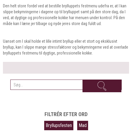
Den helt store fordel ved at bestille brylluppets festmenu udefra er, at I kan
slippe bekymringerne i dagene op til brylluppet samt på den store dag, da I
ved, at dygtige og professionelle kokke har menuen under kontrol. På den
måde kan I læne jer tilbage og nyde jeres store dag fuldt ud.
Uanset om I skal holde et lille intimt bryllup eller et stort og eksklusivt
bryllup, kan I slippe mange stressfaktorer og bekymringerne ved at overlade
brylluppets festmenu til dygtige, professionelle kokke.
FILTRÉR EFTER ORD
Bryllupsfesten
Mad