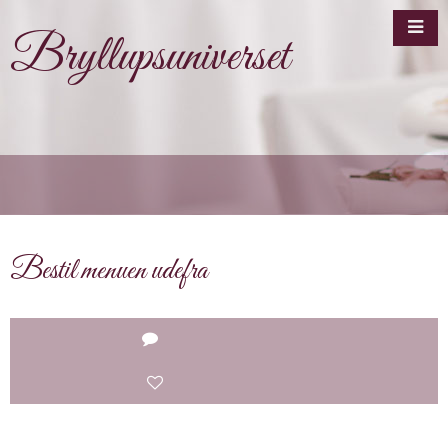
Bryllupsuniverset
Bestil menuen udefra