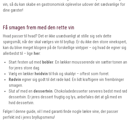
vin, så du kan skabe en gastronomisk oplevelse udover det sædvanlige for
dine gæster!
Få smagen frem med den rette vin
Hvad passer til hvad? Det er ikke usædvanligt at stille sig selv dette
spørgsmål, når der skal vælges vin til bryllup. Er du ikke den store vinekspert,
kan du blive meget klogere på de forskellige vintyper – og hvad de egner sig
allerbedst til – lige
her
:
Start festen ud med
bobler
. En lækker mousserende vin sætter tonen an
for jeres store dag.
Vælg en lækker
hvidvin
til fisk og skaldyr – oftest som forret.
Rødvin
egner sig godt til det røde kød. En lidt kraftigere vin frembringer
smagen.
Slut af med en
dessertvin
. Chokoladedesserter serveres bedst med rød
dessertvin. Er jeres dessert frugtig og lys, anbefales det at gå med en
hvid dessertvin.
Følger I denne guide, vil I med garanti finde nogle lækre vine, der passer
perfekt ind i jeres bryllupsmenu!