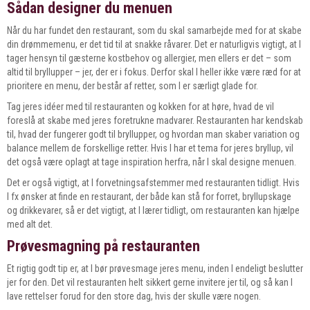
Sådan designer du menuen
Når du har fundet den restaurant, som du skal samarbejde med for at skabe
din drømmemenu, er det tid til at snakke råvarer. Det er naturligvis vigtigt, at I
tager hensyn til gæsterne kostbehov og allergier, men ellers er det – som
altid til bryllupper – jer, der er i fokus. Derfor skal I heller ikke være ræd for at
prioritere en menu, der består af retter, som I er særligt glade for.
Tag jeres idéer med til restauranten og kokken for at høre, hvad de vil
foreslå at skabe med jeres foretrukne madvarer. Restauranten har kendskab
til, hvad der fungerer godt til bryllupper, og hvordan man skaber variation og
balance mellem de forskellige retter. Hvis I har et tema for jeres bryllup, vil
det også være oplagt at tage inspiration herfra, når I skal designe menuen.
Det er også vigtigt, at I forvetningsafstemmer med restauranten tidligt. Hvis
I fx ønsker at finde en restaurant, der både kan stå for forret, bryllupskage
og drikkevarer, så er det vigtigt, at I lærer tidligt, om restauranten kan hjælpe
med alt det.
Prøvesmagning på restauranten
Et rigtig godt tip er, at I bør prøvesmage jeres menu, inden I endeligt beslutter
jer for den. Det vil restauranten helt sikkert gerne invitere jer til, og så kan I
lave rettelser forud for den store dag, hvis der skulle være nogen.