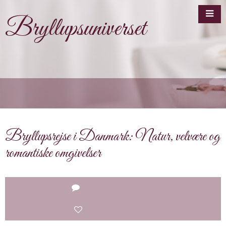
Bryllupsuniverset
Bryllupsrejse i Danmark: Natur, velvære og
romantiske omgivelser