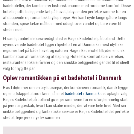
badehoteller, der kombinerer historisk charme med moderne komfort. Disse
hoteller, ofte beliggende tæt på havet, tilbyder den perfekte ramme for en
afslappende og romantisk bryllupsrejse. Her kan I nyde lange gåture langs
stranden, spise lækre måltider med udsigt over vandet og bare være til
stede i nuet.
Et særligt anbefalelsesværdigt sted er Hages Badehotel på Lolland. Dette
nyrenoverede badehotel ligger i hjertet af en af Danmarks mest idylliske
regioner, tæt på både havet og naturen. Hages Badehotel tilbyder en unik
kombination af romantik og afslapning. Hotellets komfortable værelser,
restaurantens lokale råvarer og den smukke beliggenhed gør det til et ideelt
valg for nygifte par.
Oplev romantikken på et badehotel i Danmark
Hvis I drømmer om en bryllupsrejse, der kombinerer romantik, dansk hygge
og en afslappet atmosfære, så er et
badehotel i Danmark
det oplagte valg.
Hages Badehotel på Lolland giver jer rammerne for en uforglemmelig start
på jeres ægteskab, hvor I kan skabe minder, der vil vare hele livet. Med sin
unikke beliggenhed og fantastiske service er Hages Badehotel det perfekte
sted at fejre jeres nye liv sammen.