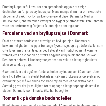
Efter brylluppet står I over for den spændende opgave at vælge
destinationen for jeres bryllupsrejse. Mens mange drømmer om eksotiske
steder langt væk, hvorfor så ikke overveje at blive i Danmark? Med sin
smukke natur, charmerende kystbyer og hyggelige atmosfære, kan Danmark
være det perfekte valg for jeres første rejse som ægtepar.
Fordelene ved en bryllupsrejse i Danmark
En af de største fordele ved at vælge en bryllupsrejse i Danmark er
bekvemmeligheden. I slipper for lange flyveture, jetlag og tidsforskelle, som
ofte følger med rejser til udlandet. I stedet kan I hurtigt og nemt komme
frem til jeres destination og straks begynde at nyde hinandens selskab.
Derudover behøver I ikke bekymre jer om pas, valuta eller sprogbarrierer –
alt er velkendt og trygt.
Økonomisk er det også en fordel at holde bryllupsrejsen i Danmark. Uden
dyre flybilletter kan I i stedet forkæle jer selv med luksuriøse oplevelser og
overnatninger, måske endda forlænge rejsen med et par ekstra dage.
Samtidig giver det jer mulighed for at opdage eller genopdage de smukke
steder i Danmark, som I måske ikke har besøgt før.
Romantik på danske badehoteller
Blandt de mest romantiske opholdssteder i Danmark er de charmerende