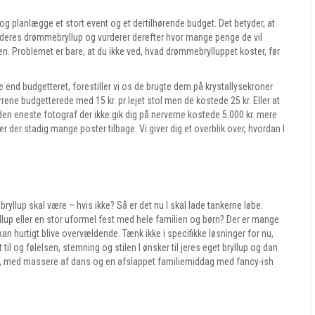
og planlægge et stort event og et dertilhørende budget. Det betyder, at
 deres drømmebryllup og vurderer derefter hvor mange penge de vil
n. Problemet er bare, at du ikke ved, hvad drømmebrylluppet koster, før
e end budgetteret, forestiller vi os de brugte dem på krystallysekroner
rrene budgetterede med 15 kr. pr lejet stol men de kostede 25 kr. Eller at
 den eneste fotograf der ikke gik dig på nerverne kostede 5.000 kr. mere
r der stadig mange poster tilbage. Vi giver dig et overblik over, hvordan I
ryllup skal være – hvis ikke? Så er det nu I skal lade tankerne løbe.
yllup eller en stor uformel fest med hele familien og børn? Der er mange
kan hurtigt blive overvældende. Tænk ikke i specifikke løsninger for nu,
 til og følelsen, stemning og stilen I ønsker til jeres eget bryllup og dan
fest, med massere af dans og en afslappet familiemiddag med fancy-ish