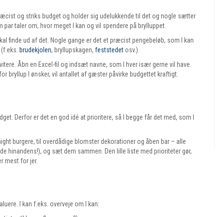
t præcist og striks budget og holder sig udelukkende til det og nogle sætter
som par taler om, hvor meget I kan og vil spendere på brylluppet.
skal finde ud af det. Nogle gange er det et præcist pengebeløb, som I kan
 (f.eks.
brudekjolen
, bryllupskagen,
feststedet
osv.).
invitere. Åbn en Excel-fil og indsæt navne, som I hver især gerne vil have
r bryllup I ønsker, vil antallet af gæster påvirke budgettet kraftigt.
get. Derfor er det en god idé at prioritere, så I begge får det med, som I
-night burgere, til overdådige blomster dekorationer og åben bar – alle
ende hinandens!), og sæt dem sammen. Den lille liste med prioriteter gør,
er mest for jer.
valuere. I kan f.eks. overveje om I kan: