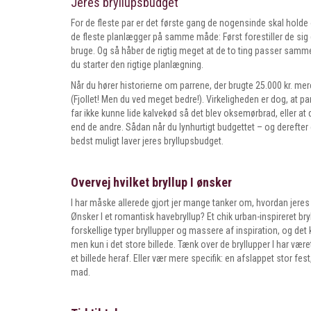
Jeres bryllupsbudget
For de fleste par er det første gang de nogensinde skal holde 
de fleste planlægger på samme måde: Først forestiller de sig
bruge. Og så håber de rigtig meget at de to ting passer samme
du starter den rigtige planlægning.
Når du hører historierne om parrene, der brugte 25.000 kr. mer
(Fjollet! Men du ved meget bedre!). Virkeligheden er dog, at pa
far ikke kunne lide kalvekød så det blev oksemørbrad, eller at
end de andre. Sådan når du lynhurtigt budgettet – og derefter e
bedst muligt laver jeres bryllupsbudget.
Overvej hvilket bryllup I ønsker
I har måske allerede gjort jer mange tanker om, hvordan jeres b
Ønsker I et romantisk havebryllup? Et chik urban-inspireret br
forskellige typer bryllupper og massere af inspiration, og det 
men kun i det store billede. Tænk over de bryllupper I har været
et billede heraf. Eller vær mere specifik: en afslappet stor 
mad.