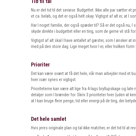
Tid til tal
Nu er det tid til det seriøse: Budgettet. Ikke alle par sætter e
et ca. beløb, og det er også helt okay. Vigtigst af alt er, at I 
Har I noget familie, der også spæder til? Så er det også nu, I 
skyde direkte i budgettet eller en ting, som de gerne vil stå for
Vigtigst af alt skal I have antallet af gæster, som I ønsker at 
med på den store dag. Lige meget hvor I er, eller hvilken form fo
Prioriter
Det kan være svært at få det hele, når man arbejder med et bud
hver især synes er vigtigst.
Prioriteterne kan være alt lige fra 4-lags bryllupskage og late
detaljer som I brænder for. Skriv 3 prioriteter hver (uden at k
at I kan bruge flere penge, tid eller energi på de ting, der betyd
Det hele samlet
Hvis jeres originale plan og tal ikke matcher, er det tid til at re