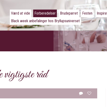
Værd at vide
Forberedelser
Brudeparret
Festen
Inspira
Black week anbefalinger hos Bryllupsuniverset
 vigtigste råd