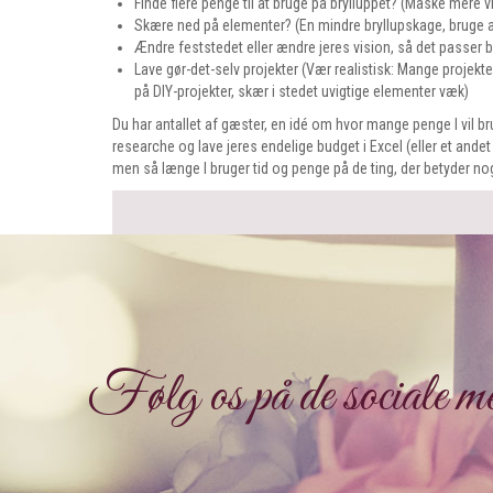
Finde flere penge til at bruge på brylluppet? (Måske mere vi
Skære ned på elementer? (En mindre bryllupskage, bruge a
Ændre feststedet eller ændre jeres vision, så det passer 
Lave gør-det-selv projekter (Vær realistisk: Mange projekt
på DIY-projekter, skær i stedet uvigtige elementer væk)
Du har antallet af gæster, en idé om hvor mange penge I vil bru
researche og lave jeres endelige budget i Excel (eller et andet
men så længe I bruger tid og penge på de ting, der betyder noge
Følg os på de sociale me