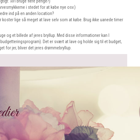
gtigt:
vil
I bruge flere penge?)
rvesmykkerne i stedet for at købe nye osv.)
bedre ind på en anden location?
er koster lige så meget at lave selv som at købe. Brug ikke uanede timer
ge og et billede af jeres bryllup. Med disse informationer kan I
 budgetteringsprogram). Det er svært at lave og holde sig til et budget,
t for jer, bliver det jeres drømmebryllup.
dier