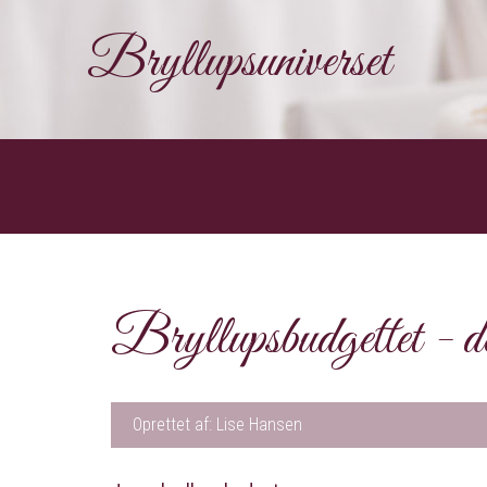
Bryllupsuniverset
Bryllupsbudgettet - de
Oprettet af: Lise Hansen