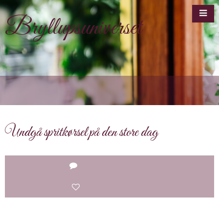
Bryllupsuniverset
Undgå spritkørsel på den store dag