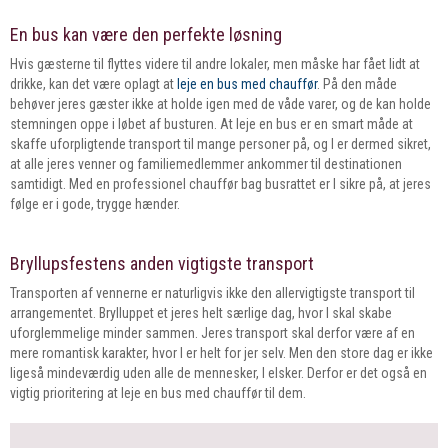
En bus kan være den perfekte løsning
Hvis gæsterne til flyttes videre til andre lokaler, men måske har fået lidt at
drikke, kan det være oplagt at
leje en bus med chauffør
. På den måde
behøver jeres gæster ikke at holde igen med de våde varer, og de kan holde
stemningen oppe i løbet af busturen. At leje en bus er en smart måde at
skaffe uforpligtende transport til mange personer på, og I er dermed sikret,
at alle jeres venner og familiemedlemmer ankommer til destinationen
samtidigt. Med en professionel chauffør bag busrattet er I sikre på, at jeres
følge er i gode, trygge hænder.
Bryllupsfestens anden vigtigste transport
Transporten af vennerne er naturligvis ikke den allervigtigste transport til
arrangementet. Brylluppet et jeres helt særlige dag, hvor I skal skabe
uforglemmelige minder sammen. Jeres transport skal derfor være af en
mere romantisk karakter, hvor I er helt for jer selv. Men den store dag er ikke
ligeså mindeværdig uden alle de mennesker, I elsker. Derfor er det også en
vigtig prioritering at leje en bus med chauffør til dem.