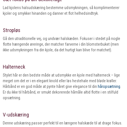
Lad kjolens halsudskæring bestemme udsmykningen, så komplimenterer
kjoler og smykker hinanden og danner et flot helhedsindtryk.
Stropløs
Gå den utraditionelle vej, og undvær halskæden. Fokuser i stedet på nogle
flotte hængende øreringe, der matcher farverne i din blomsterbuket (men
ikke udsmykningen fra din kjole, da det hurtigt kan blive for matchet).
Halterneck
Stylet hår er den bedste måde at udsmykke en kjole med halterneck – lige
meget om det er i en elegant knold eller løs hestehale med bløde krøller.
Hårbånd er en god måde at pynte håret give elegance til din
håropsætning
.
Er du ikke til hårbånd, er smukt dekorerede hårnåle altid flotte i en stilfuld
opsætning.
V-udskæring
Denne udskæring passer perfekt til en længere halskæde til at drage fokus.