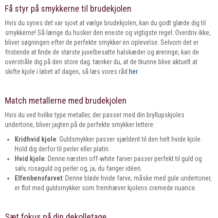
Få styr på smykkerne til brudekjolen
Hvis du synes det var sjovt at vælge brudekjolen, kan du godt glæde dig til
smykkerne! Så længe du husker den eneste og vigtigste regel: Overdriv ikke,
bliver søgningen efter de perfekte smykker en oplevelse. Selvom det er
fristende at finde de største juvelbesatte halskæder og øreringe, kan de
overstråle dig på den store dag. tænker du, at de tkunne blive aktuelt at
skifte kjole i løbet af dagen, så læs vores råd
her
.
Match metallerne med brudekjolen
Hvis du ved hvilke type metaller, der passer med din bryllupskjoles
undertone, bliver jagten på de perfekte smykker lettere:
Kridhvid kjole
: Guldsmykker passer sjældent til den helt hvide kjole.
Hold dig derfor til perler eller platin.
Hvid kjole
: Denne næsten off-white farver passer perfekt til guld og
sølv, rosaguld og perler og, ja, du fanger idéen.
Elfenbensfarvet
: Denne bløde hvide farve, måske med gule undertoner,
er flot med guldsmykker som fremhæver kjolens cremede nuance.
Sæt fokus på din dekolletage