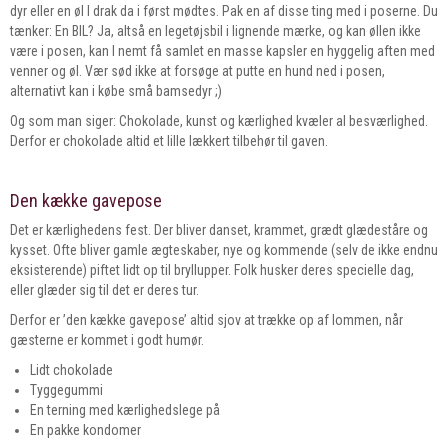
dyr eller en øl I drak da i først mødtes. Pak en af disse ting med i poserne. Du
tænker: En BIL? Ja, altså en legetøjsbil i lignende mærke, og kan øllen ikke
være i posen, kan I nemt få samlet en masse kapsler en hyggelig aften med
venner og øl. Vær sød ikke at forsøge at putte en hund ned i posen,
alternativt kan i købe små bamsedyr ;)
Og som man siger: Chokolade, kunst og kærlighed kvæler al besværlighed.
Derfor er chokolade altid et lille lækkert tilbehør til gaven.
Den kække gavepose
Det er kærlighedens fest. Der bliver danset, krammet, grædt glædeståre og
kysset. Ofte bliver gamle ægteskaber, nye og kommende (selv de ikke endnu
eksisterende) piftet lidt op til bryllupper. Folk husker deres specielle dag,
eller glæder sig til det er deres tur.
Derfor er ’den kække gavepose’ altid sjov at trække op af lommen, når
gæsterne er kommet i godt humør.
Lidt chokolade
Tyggegummi
En terning med kærlighedslege på
En pakke kondomer