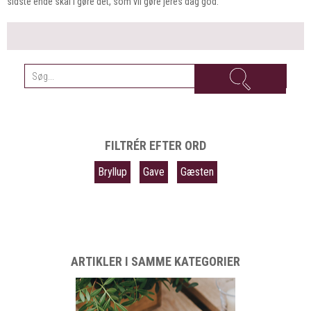
sidste ende skal I gøre det, som vil gøre jeres dag god.
FILTRÉR EFTER ORD
Bryllup
Gave
Gæsten
ARTIKLER I SAMME KATEGORIER