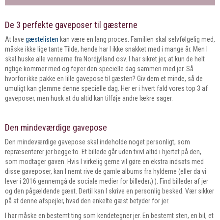
De 3 perfekte gaveposer til gæsterne
At lave
gæstelisten
kan være en lang proces. Familien skal selvfølgelig med,
måske ikke lige tante Tilde, hende har I ikke snakket med i mange år. Men I
skal huske alle vennerne fra Nordjylland osv. I har sikret jer, at kun de helt
rigtige kommer med og fejrer den specielle dag sammen med jer. Så
hvorfor ikke pakke en lille gavepose til gæsten? Giv dem et minde, så de
umuligt kan glemme denne specielle dag. Her er i hvert fald vores top 3 af
gaveposer, men husk at du altid kan tilføje andre lækre sager.
Den mindeværdige gavepose
Den mindeværdige gavepose skal indeholde noget personligt, som
repræsenterer jer begge to. Et billede går uden tvivl altid i hjertet på den,
som modtager gaven. Hvis I virkelig gerne vil gøre en ekstra indsats med
disse gaveposer, kan I nemt rive de gamle albums fra hylderne (eller da vi
lever i 2016 gennemgå de sociale medier for billeder;) ). Find billeder af jer
og den pågældende gæst. Dertil kan I skrive en personlig besked. Vær sikker
på at denne afspejler, hvad den enkelte gæst betyder for jer.
I har måske en bestemt ting som kendetegner jer. En bestemt sten, en bil, et