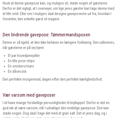
Husk at denne gavepose kan, og muligvis vil, støde nogen af gæsterne.
Derfor er det vigtigt, at I overvejer, om lige jeres gæster kan tage denne med
et lille smil. Eller om I muligvis skal designe gaveposerne ud fra, hvordan I
forventer, den enkelte gæst vil reagere.
Den lindrende gavepose: Tømmermandsposen
Denne er så ligetil, at den ikke behøver en længere forklaring. Den udleveres,
når gæsterne er på vej hjem:
Et par hovedpinepiller
En lille pose chips
En snickers/mars
En dåsecola
Den perfekte morgenmad, dagen efter den perfekte kærlighedsfest.
Vær varsom med gaveposer
I vil have mange forskellige personligheder til brylluppet. Derfor er det en
god ide at være varsom, når I udvælger den endelige gavepose. Den kan
støde nogen. Dog skal I tage det med et gran salt. Det er jeres dag, og i