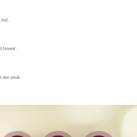
e bryl…
st forvent…
som den smuk…