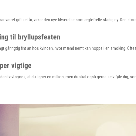
ar været gift i et år, virker den nye tilværelse som ægtefælle stadig ny. Den stor
g til bryllupsfesten
ragt går rigtig fint an hos kvinden, hvor mænd nemt kan hoppe i en smoking. Ofte
per vigtige
en tvivl synes, at du ligner en million, men du skal også gerne selv føle dig, 