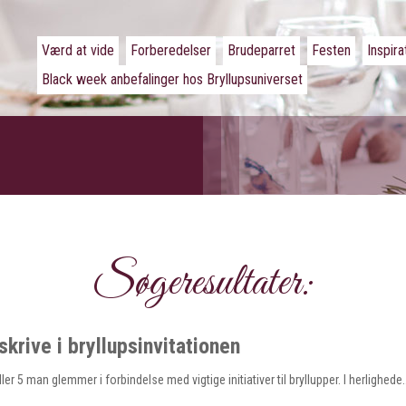
Værd at vide
Forberedelser
Brudeparret
Festen
Inspira
Black week anbefalinger hos Bryllupsuniverset
Søgeresultater:
krive i bryllupsinvitationen
eller 5 man glemmer i forbindelse med vigtige initiativer til bryllupper. I herlighede