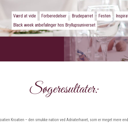
Værd at vide
Forberedelser
Brudeparret
Festen
Inspira
Black week anbefalinger hos Bryllupsuniverset
Søgeresultater:
i Kroatien Kroatien – den smukke nation ved Adriaterhavet, som er meget mere end