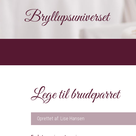
Bryllupsuniverset
Lege til brudeparret
Oprettet af: Lise Hansen