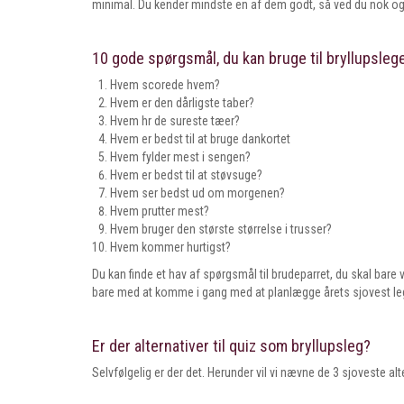
minimal. Du kender mindste en af dem godt, så ved du nok og
10 gode spørgsmål, du kan bruge til bryllupsleg
Hvem scorede hvem?
Hvem er den dårligste taber?
Hvem hr de sureste tæer?
Hvem er bedst til at bruge dankortet
Hvem fylder mest i sengen?
Hvem er bedst til at støvsuge?
Hvem ser bedst ud om morgenen?
Hvem prutter mest?
Hvem bruger den største størrelse i trusser?
Hvem kommer hurtigst?
Du kan finde et hav af spørgsmål til brudeparret, du skal bare v
bare med at komme i gang med at planlægge årets sjovest leg 
Er der alternativer til quiz som bryllupsleg?
Selvfølgelig er der det. Herunder vil vi nævne de 3 sjoveste alte