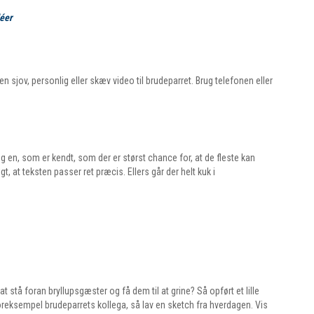
déer
n sjov, personlig eller skæv video til brudeparret. Brug telefonen eller
g en, som er kendt, som der er størst chance for, at de fleste kan
gt, at teksten passer ret præcis. Ellers går der helt kuk i
at stå foran bryllupsgæster og få dem til at grine? Så opført et lille
oreksempel brudeparrets kollega, så lav en sketch fra hverdagen. Vis