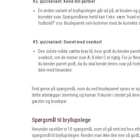
#2. quizvariant: Kend din partner
En anden variant af bryllupslegen går ud på, at bruden o
korrekte svar. Spørgsmålene hertil kan f.eks. være ’hvad 
fodbold?’ osv. Brudeparret selv kommer med de korrekte svar
#3. quizvariant: Svaret med svarkort
Den sidste måde sætter krav til, hvor godt du kender parre
svarkort, om de mener svar A, B eller C er rigtig. For jo fl
du kender parret godt, da du skal kende deres svar på forh
dele med hinanden.
Find gerne på spørgsmål, som du ved brudeparret synes er sjove
dette ødelægger stemning og humør. Fokusér i stedet på dere
gæster og brudepar.
Spørgsmål til bryllupslege
Herunder opstiller vi 10 spørgsmål, som vil gå rent ind hos et
spørgsmål til bryllupslegen. Kender man ikke den ene så godt, 