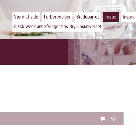
Værd at vide
Forberedelser
Brudeparret
Festen
Inspira
Black week anbefalinger hos Bryllupsuniverset