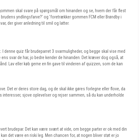
g gommen skal svare på spørgsmål om hinanden og se, hvem der får flest
er brudens yndlingsfarve?’ og ’foretrækker gommen FCM eller Brøndby i
, der giver anledning til smil og latter.
t. I denne quiz får brudeparret 3 svarmuligheder, og begge skal vise med
ere ens svar de har, jo bedre kender de hinanden. Det kræver dog også, at
ånd. Lav eller køb gerne en fin gave til vinderen af quizzen, som de kan
. Det er deres store dag, og de skal ikke gøres forlegne eller flove, da
s interesser, sjove oplevelser og rejser sammen, så du kan underholde
hvert brudepar. Det kan være svært at vide, om begge parter er ok med din
kan det være en riski leg. Men chancen for, at nogen bliver støt er jo