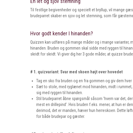
En let og sjov stemning
Til festlige begivenheder og specielt et bryllup, vil mange gæst
brudeparret skaber en sjov og let stemning, som får gæsterne 
Hvor godt kender I hinanden?
Quizzen kan udføres på mange måder og i mange varianter, me
hinanden. Bruden og gommen skal sidde med ryggen til hinan
skridt for skridt. Vi giver dig her 3 gode måder, at quizze brud
# 1. quizvariant: Svar med skoen højt over hovedet
Tag en sko fra bruden og en fra gommen og giv dem hver
Sæt to stole, med ryglænet mod hinanden, midt i rummet, 
sig med ryggen til hinanden.
Stil brudeparret åbne spørgsmål såsom ’hvem var det, der 
mest en drillepind’. Hvis bruden f.eks. mener, at hun er de
derimod, det er manden, hæver hun herreskoen. Dette løfte
for både brudepar og gæster.