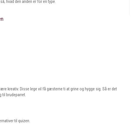
så, hvad den anden er for en type.
en
ære kreativ. Disse lege vil få gæsterne ti at grine og hygge sig. Så er det
til brudeparret.
rnativer til quizen.