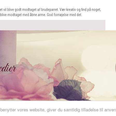
et vil blive godt modtaget af brudeparret. Vær kreativ og find på noget,
vil blive modtaget med åbne arme. God fornøjelse med det.
dier
 benytter vores website, giver du samtidig tilladelse til anv
Bryllupsuniverset.dk
Copyright 2026