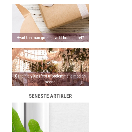
Hvad kan man give i gave til brudeparret?
Gør din bryllupsfest uforglemmelig med en
scene
SENESTE ARTIKLER