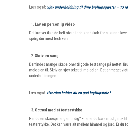
Læs også:
Sjov underholdning til dine bryllupsgæster – 13 i
Lav en personlig video
Det kræver ikke de helt store tech-kendskab for at kunne lave e
spørg din mest tech ven.
Skriv en sang
Der findes mange skabeloner til gode festsange på nettet. Bru
melodien til. Skriv en sjov tekst til melodien. Det er meget vigti
underholdningen.
Læs også:
Hvordan holder du en god bryllupstale?
Optræd med et teaterstykke
Har du en skuespiller gemt i dig? Eller er du bare modig nok til 
teaterstykke. Det kan være alt mellem himmel og jord. Er du f