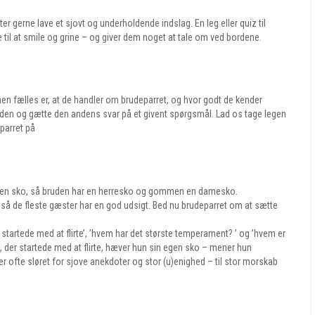
er gerne lave et sjovt og underholdende indslag. En leg eller quiz til
til at smile og grine – og giver dem noget at tale om ved bordene.
n fælles er, at de handler om brudeparret, og hvor godt de kender
den og gætte den andens svar på et givent spørgsmål. Lad os tage legen
eparret på
 en sko, så bruden har en herresko og gommen en damesko.
så de fleste gæster har en god udsigt. Bed nu brudeparret om at sætte
startede med at flirte’, ’hvem har det største temperament? ’ og ’hvem er
n, der startede med at flirte, hæver hun sin egen sko – mener hun
r ofte sløret for sjove anekdoter og stor (u)enighed – til stor morskab