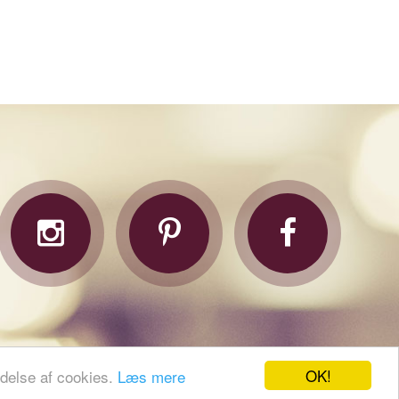
OK!
endelse af cookies.
Læs mere