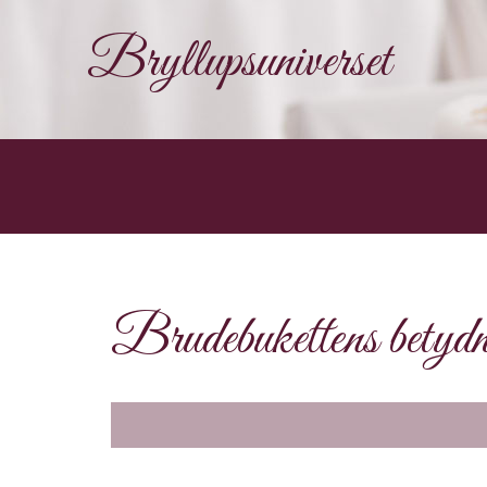
Bryllupsuniverset
Brudebukettens betydni