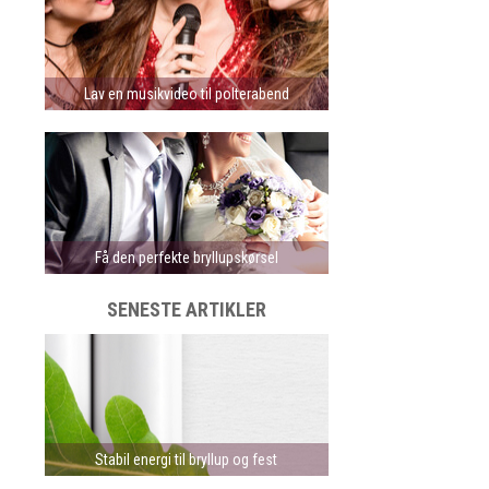
Lav en musikvideo til polterabend
Få den perfekte bryllupskørsel
SENESTE ARTIKLER
Stabil energi til bryllup og fest