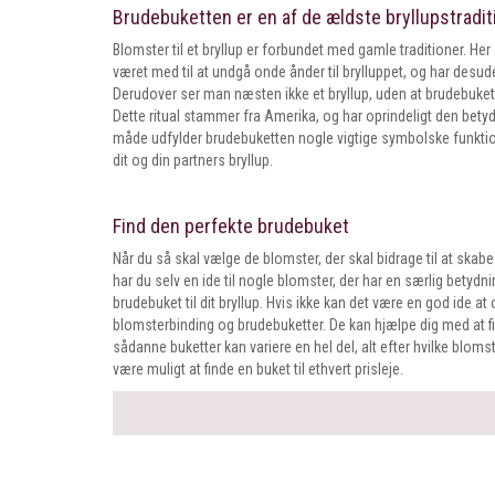
Brudebuketten er en af de ældste bryllupstradit
Blomster til et bryllup er forbundet med gamle traditioner. Her 
været med til at undgå onde ånder til brylluppet, og har des
Derudover ser man næsten ikke et bryllup, uden at brudebukett
Dette ritual stammer fra Amerika, og har oprindeligt den betydn
måde udfylder brudebuketten nogle vigtige symbolske funktioner t
dit og din partners bryllup.
Find den perfekte brudebuket
Når du så skal vælge de blomster, der skal bidrage til at skab
har du selv en ide til nogle blomster, der har en særlig betydni
brudebuket til dit bryllup. Hvis ikke kan det være en god ide 
blomsterbinding og brudebuketter. De kan hjælpe dig med at fin
sådanne buketter kan variere en hel del, alt efter hvilke blom
være muligt at finde en buket til ethvert prisleje.