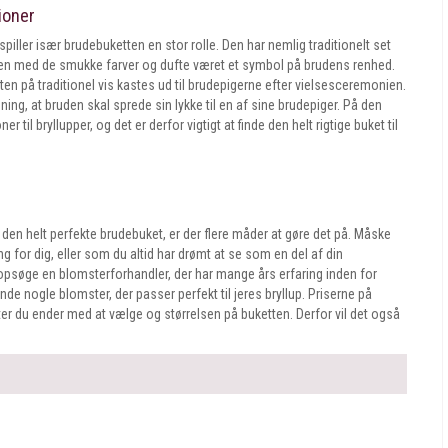
ioner
spiller især brudebuketten en stor rolle. Den har nemlig traditionelt set
uden med de smukke farver og dufte været et symbol på brudens renhed.
en på traditionel vis kastes ud til brudepigerne efter vielsesceremonien.
ing, at bruden skal sprede sin lykke til en af sine brudepiger. På den
il bryllupper, og det er derfor vigtigt at finde den helt rigtige buket til
e den helt perfekte brudebuket, er der flere måder at gøre det på. Måske
ng for dig, eller som du altid har drømt at se som en del af din
at opsøge en blomsterforhandler, der har mange års erfaring inden for
de nogle blomster, der passer perfekt til jeres bryllup. Priserne på
ster du ender med at vælge og størrelsen på buketten. Derfor vil det også