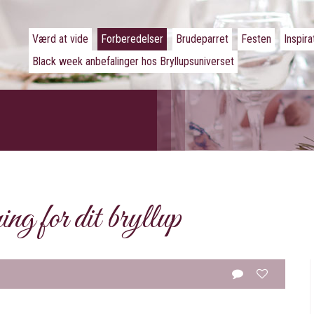
Værd at vide
Forberedelser
Brudeparret
Festen
Inspira
Black week anbefalinger hos Bryllupsuniverset
ng for dit bryllup