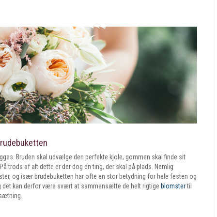
 brudebuketten
lægges. Bruden skal udvælge den perfekte kjole, gommen skal finde sit
trods af alt dette er der dog én ting, der skal på plads. Nemlig
ter, og især brudebuketten har ofte en stor betydning for hele festen og
og det kan derfor være svært at sammensætte de helt rigtige
blomster
til
psætning.