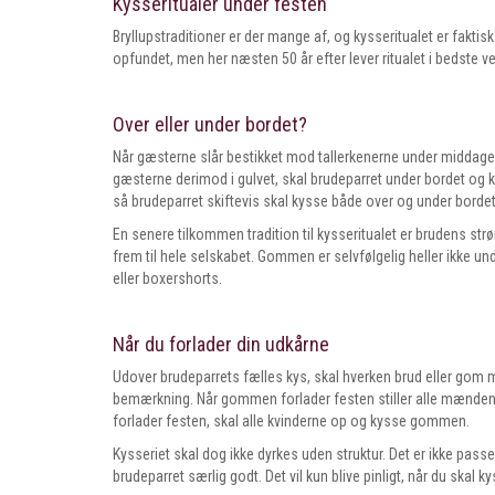
Kysseritualer under festen
Bryllupstraditioner er der mange af, og kysseritualet er faktisk
opfundet, men her næsten 50 år efter lever ritualet i bedste 
Over eller under bordet?
Når gæsterne slår bestikket mod tallerkenerne under middagen
gæsterne derimod i gulvet, skal brudeparret under bordet og 
så brudeparret skiftevis skal kysse både over og under bordet
En senere tilkommen tradition til kysseritualet er brudens str
frem til hele selskabet. Gommen er selvfølgelig heller ikke un
eller boxershorts.
Når du forlader din udkårne
Udover brudeparrets fælles kys, skal hverken brud eller gom 
bemærkning. Når gommen forlader festen stiller alle mændene s
forlader festen, skal alle kvinderne op og kysse gommen.
Kysseriet skal dog ikke dyrkes uden struktur. Det er ikke pass
brudeparret særlig godt. Det vil kun blive pinligt, når du skal