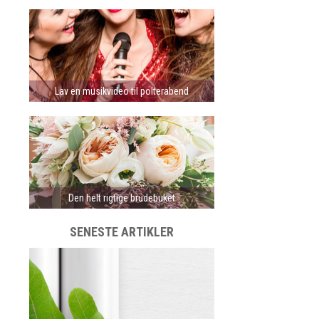
Lav en musikvideo til polterabend
Den helt rigtige brudebuket
SENESTE ARTIKLER