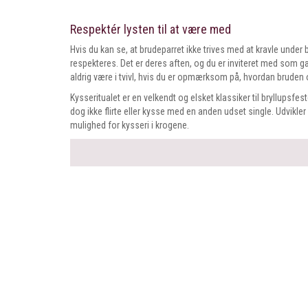
Respektér lysten til at være med
Hvis du kan se, at brudeparret ikke trives med at kravle under b
respekteres. Det er deres aften, og du er inviteret med som gæ
aldrig være i tvivl, hvis du er opmærksom på, hvordan brude
Kysseritualet er en velkendt og elsket klassiker til bryllupsfes
dog ikke flirte eller kysse med en anden udset single. Udvikler f
mulighed for kysseri i krogene.