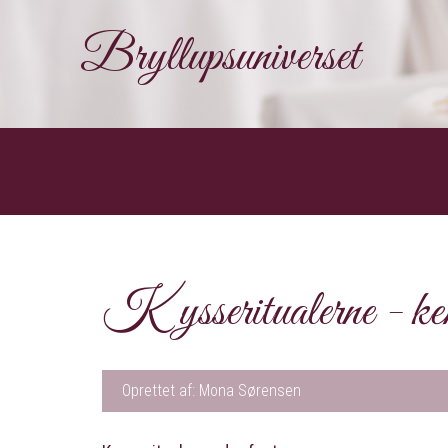
Bryllupsuniverset
Kysseritualerne - ke
Oprettet af: Mona Sørensen