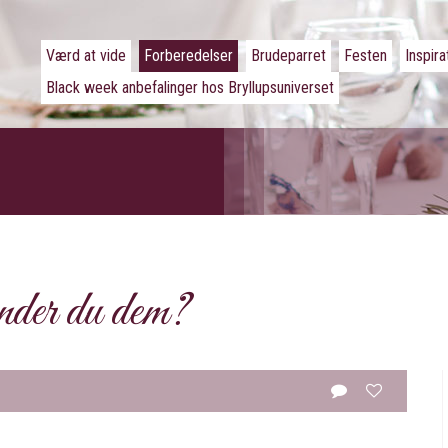
Værd at vide
Forberedelser
Brudeparret
Festen
Inspira
Black week anbefalinger hos Bryllupsuniverset
nder du dem?