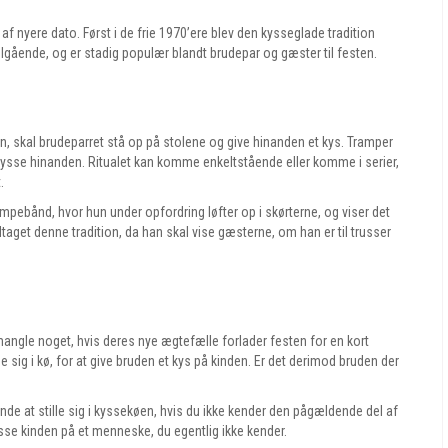
 af nyere dato. Først i de frie 1970’ere blev den kysseglade tradition
velgående, og er stadig populær blandt brudepar og gæster til festen.
, skal brudeparret stå op på stolene og give hinanden et kys. Tramper
kysse hinanden. Ritualet kan komme enkeltstående eller komme i serier,
.
ømpebånd, hvor hun under opfordring løfter op i skørterne, og viser det
dtaget denne tradition, da han skal vise gæsterne, om han er til trusser
mangle noget, hvis deres nye ægtefælle forlader festen for en kort
ig i kø, for at give bruden et kys på kinden. Er det derimod bruden der
ende at stille sig i kyssekøen, hvis du ikke kender den pågældende del af
 kysse kinden på et menneske, du egentlig ikke kender.