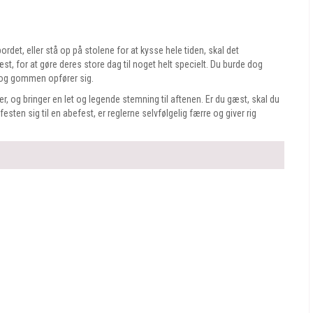
ordet, eller stå op på stolene for at kysse hele tiden, skal det
st, for at gøre deres store dag til noget helt specielt. Du burde dog
n og gommen opfører sig.
ter, og bringer en let og legende stemning til aftenen. Er du gæst, skal du
esten sig til en abefest, er reglerne selvfølgelig færre og giver rig