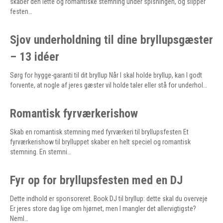
skaber den lette og romantiske stemning under spisningen, og slipper
festen…
Sjov underholdning til dine bryllupsgæster
– 13 idéer
Sørg for hygge-garanti til dit bryllup Når I skal holde bryllup, kan I godt
forvente, at nogle af jeres gæster vil holde taler eller stå for underhol…
Romantisk fyrværkerishow
Skab en romantisk stemning med fyrværkeri til bryllupsfesten Et
fyrværkerishow til brylluppet skaber en helt speciel og romantisk
stemning. En stemni…
Fyr op for bryllupsfesten med en DJ
Dette indhold er sponsoreret. Book DJ til bryllup: dette skal du overveje
Er jeres store dag lige om hjørnet, men I mangler det allervigtigste?
Neml…