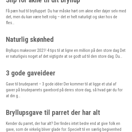
Slip for akne til dit bryllup
Få pæn hud til brylluppet Du har måske hørt om akne eller døjer selv med
det, men du kan være helt rolig – det er helt naturligt og sker hos de
fles…
Naturlig skønhed
Bryllups makeover 2021! 4 tips til at ligne en million på den store dag Det
er naturligvis noget af det vigtigste at se godt ud til den store dag. Du…
3 gode gaveideer
Gave til brudeparret – 3 gode idéer Der kommer til at ligge et utal af
gaver på brudeparrets gavebord på deres store dag, så hvad gør du for
at din g…
Bryllupsgave til parret der har alt
Kender du parret, der har alt? Der findes intet bedre end at give folk en
gave, som de virkelig bliver glade for. Specielt til en særlig begivenhed