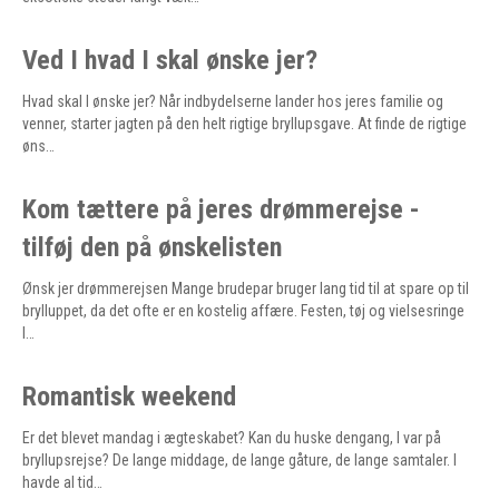
Ved I hvad I skal ønske jer?
Hvad skal I ønske jer? Når indbydelserne lander hos jeres familie og
venner, starter jagten på den helt rigtige bryllupsgave. At finde de rigtige
øns…
Kom tættere på jeres drømmerejse -
tilføj den på ønskelisten
Ønsk jer drømmerejsen Mange brudepar bruger lang tid til at spare op til
brylluppet, da det ofte er en kostelig affære. Festen, tøj og vielsesringe
l…
Romantisk weekend
Er det blevet mandag i ægteskabet? Kan du huske dengang, I var på
bryllupsrejse? De lange middage, de lange gåture, de lange samtaler. I
havde al tid…