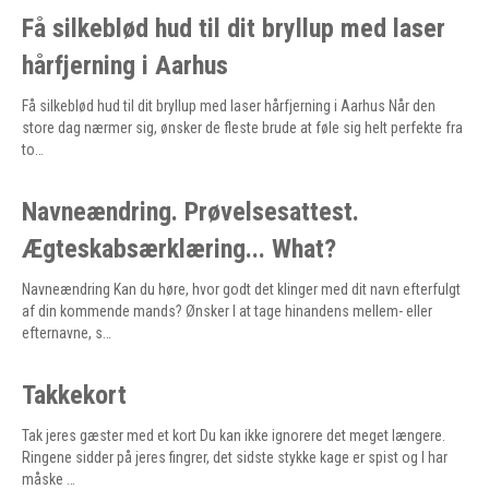
Få silkeblød hud til dit bryllup med laser
hårfjerning i Aarhus
Få silkeblød hud til dit bryllup med laser hårfjerning i Aarhus Når den
store dag nærmer sig, ønsker de fleste brude at føle sig helt perfekte fra
to…
Navneændring. Prøvelsesattest.
Ægteskabsærklæring... What?
Navneændring Kan du høre, hvor godt det klinger med dit navn efterfulgt
af din kommende mands? Ønsker I at tage hinandens mellem- eller
efternavne, s…
Takkekort
Tak jeres gæster med et kort Du kan ikke ignorere det meget længere.
Ringene sidder på jeres fingrer, det sidste stykke kage er spist og I har
måske …