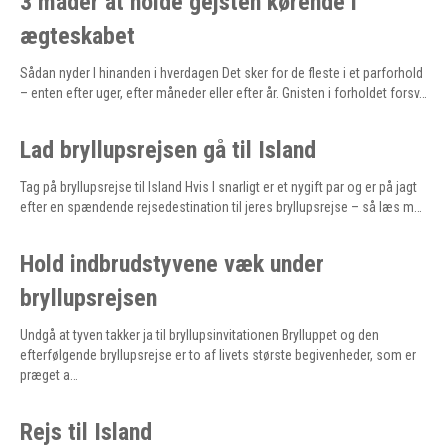
3 måder at holde gejsten kørende i
ægteskabet
Sådan nyder I hinanden i hverdagen Det sker for de fleste i et parforhold
– enten efter uger, efter måneder eller efter år. Gnisten i forholdet forsv…
Lad bryllupsrejsen gå til Island
Tag på bryllupsrejse til Island Hvis I snarligt er et nygift par og er på jagt
efter en spændende rejsedestination til jeres bryllupsrejse – så læs m…
Hold indbrudstyvene væk under
bryllupsrejsen
Undgå at tyven takker ja til bryllupsinvitationen Brylluppet og den
efterfølgende bryllupsrejse er to af livets største begivenheder, som er
præget a…
Rejs til Island