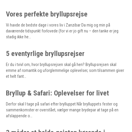
Vores perfekte bryllupsrejse
Vi havde de bedste dage i vores liv i Zanzibar Da mig og min på
daværende tidspunkt forlovede (for vi er jo gift nu – den tanke er jeg
stadig ikke he…
5 eventyrlige bryllupsrejser
Er du i tvivl om, hvor bryllupsrejsen skal gå hen? Bryllupsrejsen skal
emme af romantik og uforglemmelige oplevelser, som tilsammen giver
et helt fant…
Bryllup & Safari: Oplevelser for livet
Derfor skal I tage på safari efter brylluppet Når brylluppets fester og
sammenkomster er overstået, vælger mange brydepar at tage på en
afslappende o…