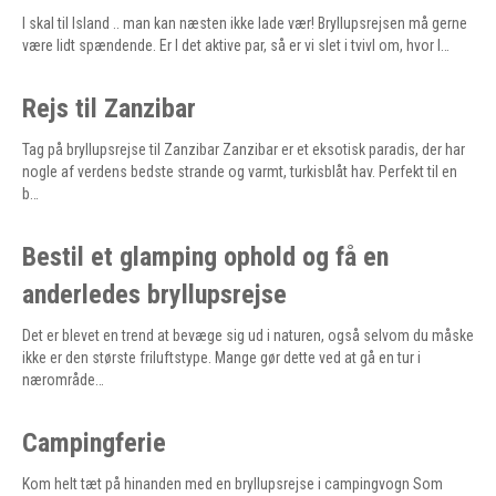
I skal til Island .. man kan næsten ikke lade vær! Bryllupsrejsen må gerne
være lidt spændende. Er I det aktive par, så er vi slet i tvivl om, hvor I…
Rejs til Zanzibar
Tag på bryllupsrejse til Zanzibar Zanzibar er et eksotisk paradis, der har
nogle af verdens bedste strande og varmt, turkisblåt hav. Perfekt til en
b…
Bestil et glamping ophold og få en
anderledes bryllupsrejse
Det er blevet en trend at bevæge sig ud i naturen, også selvom du måske
ikke er den største friluftstype. Mange gør dette ved at gå en tur i
nærområde…
Campingferie
Kom helt tæt på hinanden med en bryllupsrejse i campingvogn Som