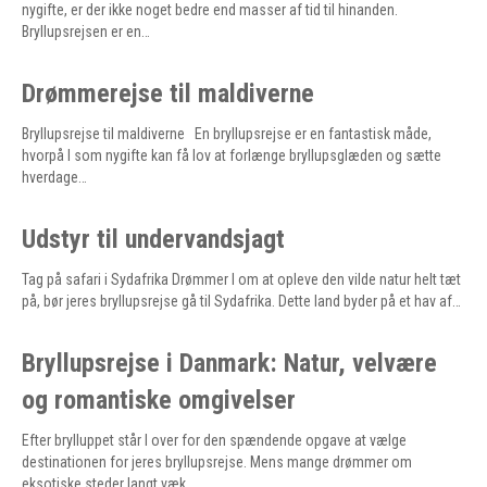
nygifte, er der ikke noget bedre end masser af tid til hinanden.
Bryllupsrejsen er en…
Drømmerejse til maldiverne
Bryllupsrejse til maldiverne En bryllupsrejse er en fantastisk måde,
hvorpå I som nygifte kan få lov at forlænge bryllupsglæden og sætte
hverdage…
Udstyr til undervandsjagt
Tag på safari i Sydafrika Drømmer I om at opleve den vilde natur helt tæt
på, bør jeres bryllupsrejse gå til Sydafrika. Dette land byder på et hav af…
Bryllupsrejse i Danmark: Natur, velvære
og romantiske omgivelser
Efter brylluppet står I over for den spændende opgave at vælge
destinationen for jeres bryllupsrejse. Mens mange drømmer om
eksotiske steder langt væk…