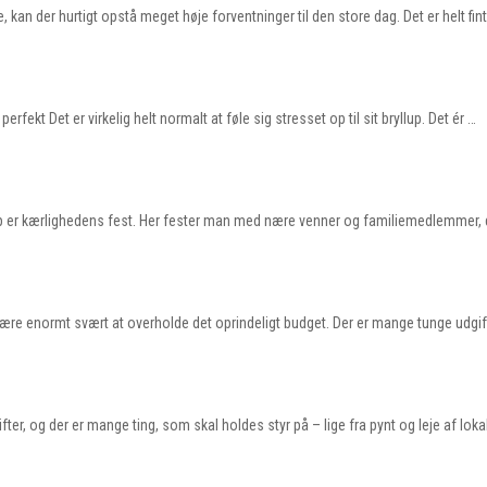
, kan der hurtigt opstå meget høje forventninger til den store dag. Det er helt fin
erfekt Det er virkelig helt normalt at føle sig stresset op til sit bryllup. Det ér …
llup er kærlighedens fest. Her fester man med nære venner og familiemedlemmer,
an være enormt svært at overholde det oprindeligt budget. Der er mange tunge udg
ter, og der er mange ting, som skal holdes styr på – lige fra pynt og leje af loka