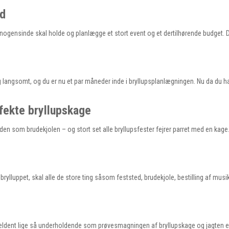
åd
e nogensinde skal holde og planlægge et stort event og et dertilhørende budget. 
 langsomt, og du er nu et par måneder inde i bryllupsplanlægningen. Nu da du ha
erfekte bryllupskage
nden som brudekjolen – og stort set alle bryllupsfester fejrer parret med en kag
ylluppet, skal alle de store ting såsom feststed, brudekjole, bestilling af musi
sjældent lige så underholdende som prøvesmagningen af bryllupskage og jagten e