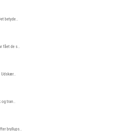
Det betyde…
r fået de s…
e. Udskær…
k og tran…
fter bryllups…