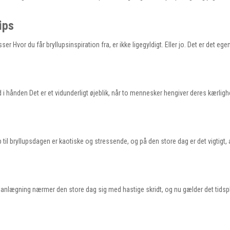
ips
r Hvor du får bryllupsinspiration fra, er ikke ligegyldigt. Eller jo. Det er det ege
i hånden Det er et vidunderligt øjeblik, når to mennesker hengiver deres kærlighe
il bryllupsdagen er kaotiske og stressende, og på den store dag er det vigtigt, a
planlægning nærmer den store dag sig med hastige skridt, og nu gælder det tidspl