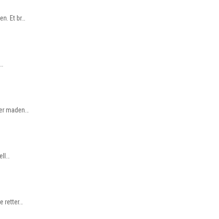
en. Et br…
 …
ller maden…
ell…
e retter…