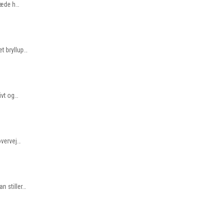
glæde h…
et bryllup…
ivt og…
overvej…
n stiller…