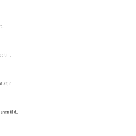
nt…
d til …
t alt, n…
anen til d…