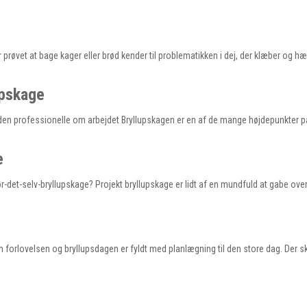
prøvet at bage kager eller brød kender til problematikken i dej, der klæber og h
upskage
d den professionelle om arbejdet Bryllupskagen er en af de mange højdepunkter p
e
ør-det-selv-bryllupskage? Projekt bryllupskage er lidt af en mundfuld at gabe ove
m forlovelsen og bryllupsdagen er fyldt med planlægning til den store dag. Der 