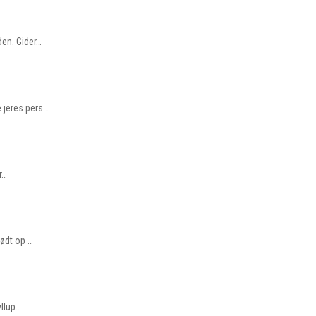
den. Gider…
e jeres pers…
r…
mødt op …
yllup…