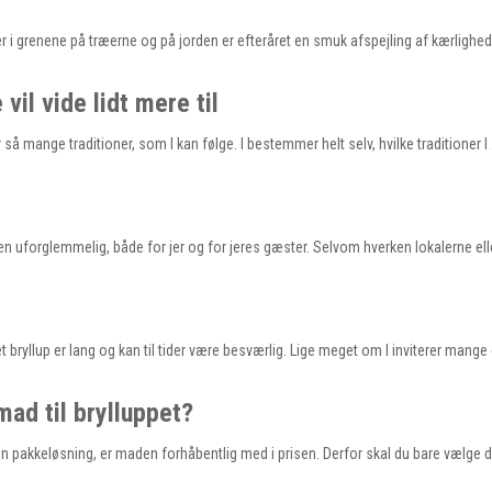
r i grenene på træerne og på jorden er efteråret en smuk afspejling af kærlighed
vil vide lidt mere til
er så mange traditioner, som I kan følge. I bestemmer helt selv, hvilke traditioner I
agen uforglemmelig, både for jer og for jeres gæster. Selvom hverken lokalerne e
et bryllup er lang og kan til tider være besværlig. Lige meget om I inviterer mange 
 mad til brylluppet?
 en pakkeløsning, er maden forhåbentlig med i prisen. Derfor skal du bare vælge d