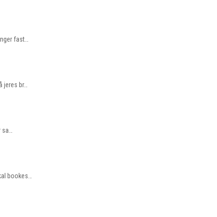
ænger fast…
å jeres br…
r sa…
skal bookes…