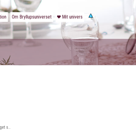
tion
Om Bryllupsuniverset
Mit univers
aget s…