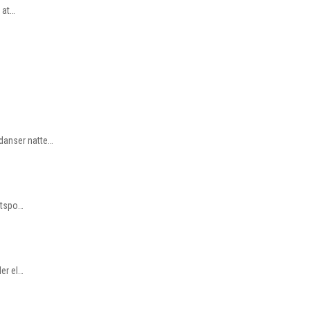
t at…
 danser natte…
iftspo…
ler el…