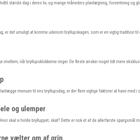
n hidtil største dag i deres liv, og mange måneders planlægning, forventning og 
g, er det umuligt at komme udenom bryllupskagen, som er en vigtig tradition til 
ge imellem, når bryllupsklokkerne ringer. De fleste ønsker noget lidt mere eksklus
up
lanlægge menuen til ens bryllupsdag, er der flere vigtige faktorer at have med i 
dele og ulemper
r skal vi holde brylluppet, skat? Dette er nok et af de allerførste spørgsmål ma
rne vælter om af grin