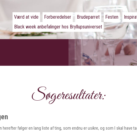
Værd at vide
Forberedelser
Brudeparret
Festen
Inspira
Black week anbefalinger hos Bryllupsuniverset
Søgeresultater:
gen
n herefter følger en lang liste af ting, som endnu er usikre, og som I skal have t