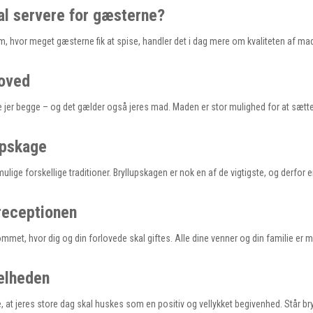
kal servere for gæsterne?
om, hvor meget gæsterne fik at spise, handler det i dag mere om kvaliteten af ma
hoved
e jer begge – og det gælder også jeres mad. Maden er stor mulighed for at sætt
upskage
mulige forskellige traditioner. Bryllupskagen er nok en af de vigtigste, og derfor e
sreceptionen
ommet, hvor dig og din forlovede skal giftes. Alle dine venner og din familie er 
helheden
ave, at jeres store dag skal huskes som en positiv og vellykket begivenhed. Står br