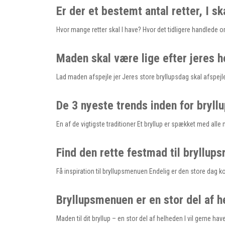
Er der et bestemt antal retter, I s
Hvor mange retter skal I have? Hvor det tidligere handlede 
Maden skal være lige efter jeres 
Lad maden afspejle jer Jeres store bryllupsdag skal afspejl
De 3 nyeste trends inden for bryll
En af de vigtigste traditioner Et bryllup er spækket med alle 
Find den rette festmad til bryllup
Få inspiration til bryllupsmenuen Endelig er den store dag k
Bryllupsmenuen er en stor del af 
Maden til dit bryllup – en stor del af helheden I vil gerne h