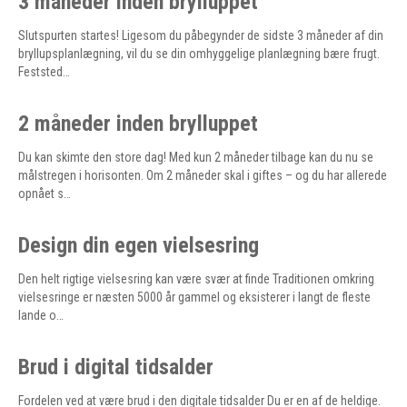
3 måneder inden brylluppet
Slutspurten startes! Ligesom du påbegynder de sidste 3 måneder af din
bryllupsplanlægning, vil du se din omhyggelige planlægning bære frugt.
Feststed…
2 måneder inden brylluppet
Du kan skimte den store dag! Med kun 2 måneder tilbage kan du nu se
målstregen i horisonten. Om 2 måneder skal i giftes – og du har allerede
opnået s…
Design din egen vielsesring
Den helt rigtige vielsesring kan være svær at finde Traditionen omkring
vielsesringe er næsten 5000 år gammel og eksisterer i langt de fleste
lande o…
Brud i digital tidsalder
Fordelen ved at være brud i den digitale tidsalder Du er en af de heldige.