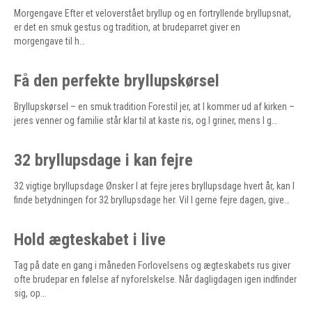
Morgengave Efter et veloverstået bryllup og en fortryllende bryllupsnat,
er det en smuk gestus og tradition, at brudeparret giver en
morgengave til h…
Få den perfekte bryllupskørsel
Bryllupskørsel – en smuk tradition Forestil jer, at I kommer ud af kirken –
jeres venner og familie står klar til at kaste ris, og I griner, mens I g…
32 bryllupsdage i kan fejre
32 vigtige bryllupsdage Ønsker I at fejre jeres bryllupsdage hvert år, kan I
finde betydningen for 32 bryllupsdage her. Vil I gerne fejre dagen, give…
Hold ægteskabet i live
Tag på date en gang i måneden Forlovelsens og ægteskabets rus giver
ofte brudepar en følelse af nyforelskelse. Når dagligdagen igen indfinder
sig, op…