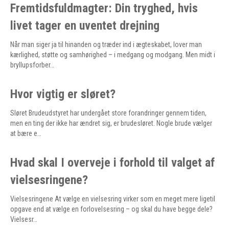
Fremtidsfuldmagter: Din tryghed, hvis
livet tager en uventet drejning
Når man siger ja til hinanden og træder ind i ægteskabet, lover man
kærlighed, støtte og samhørighed – i medgang og modgang. Men midt i
bryllupsforber…
Hvor vigtig er sløret?
Sløret Brudeudstyret har undergået store forandringer gennem tiden,
men en ting der ikke har ændret sig, er brudesløret. Nogle brude vælger
at bære e…
Hvad skal I overveje i forhold til valget af
vielsesringene?
Vielsesringene At vælge en vielsesring virker som en meget mere ligetil
opgave end at vælge en forlovelsesring – og skal du have begge dele?
Vielsesr…