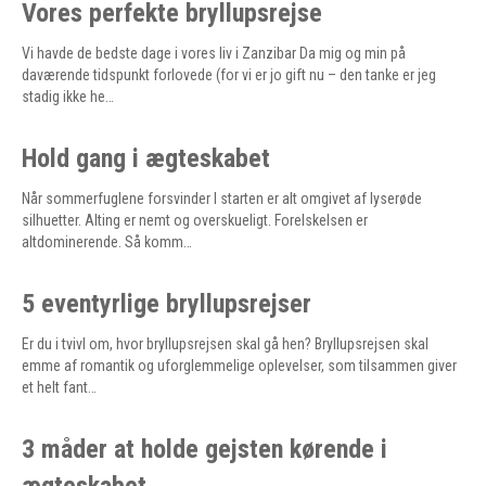
Vores perfekte bryllupsrejse
Vi havde de bedste dage i vores liv i Zanzibar Da mig og min på
daværende tidspunkt forlovede (for vi er jo gift nu – den tanke er jeg
stadig ikke he…
Hold gang i ægteskabet
Når sommerfuglene forsvinder I starten er alt omgivet af lyserøde
silhuetter. Alting er nemt og overskueligt. Forelskelsen er
altdominerende. Så komm…
5 eventyrlige bryllupsrejser
Er du i tvivl om, hvor bryllupsrejsen skal gå hen? Bryllupsrejsen skal
emme af romantik og uforglemmelige oplevelser, som tilsammen giver
et helt fant…
3 måder at holde gejsten kørende i