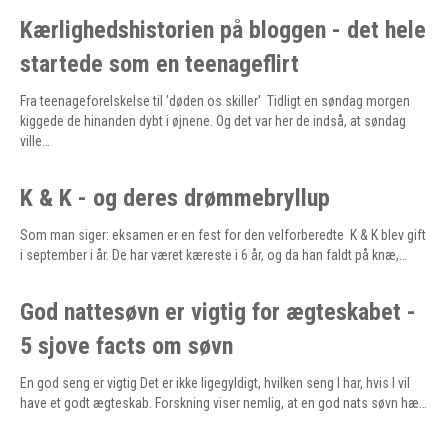
Kærlighedshistorien på bloggen - det hele
startede som en teenageflirt
Fra teenageforelskelse til ’døden os skiller' Tidligt en søndag morgen
kiggede de hinanden dybt i øjnene. Og det var her de indså, at søndag
ville…
K & K - og deres drømmebryllup
Som man siger: eksamen er en fest for den velforberedte K & K blev gift
i september i år. De har været kæreste i 6 år, og da han faldt på knæ,…
God nattesøvn er vigtig for ægteskabet -
5 sjove facts om søvn
En god seng er vigtig Det er ikke ligegyldigt, hvilken seng I har, hvis I vil
have et godt ægteskab. Forskning viser nemlig, at en god nats søvn hæ…