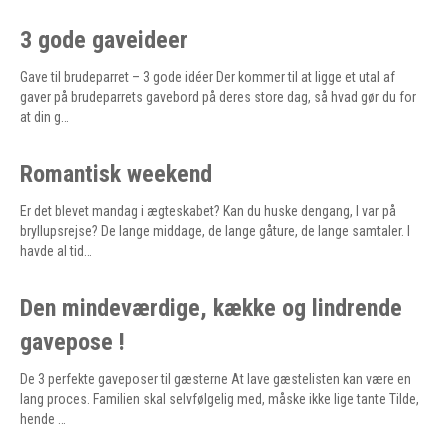
3 gode gaveideer
Gave til brudeparret – 3 gode idéer Der kommer til at ligge et utal af
gaver på brudeparrets gavebord på deres store dag, så hvad gør du for
at din g…
Romantisk weekend
Er det blevet mandag i ægteskabet? Kan du huske dengang, I var på
bryllupsrejse? De lange middage, de lange gåture, de lange samtaler. I
havde al tid…
Den mindeværdige, kække og lindrende
gavepose !
De 3 perfekte gaveposer til gæsterne At lave gæstelisten kan være en
lang proces. Familien skal selvfølgelig med, måske ikke lige tante Tilde,
hende …