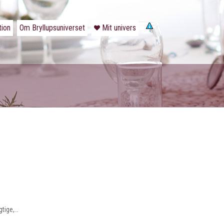
tion
Om Bryllupsuniverset
Mit univers
gtige,…