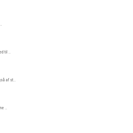
d…
d til …
gså af st…
rne …