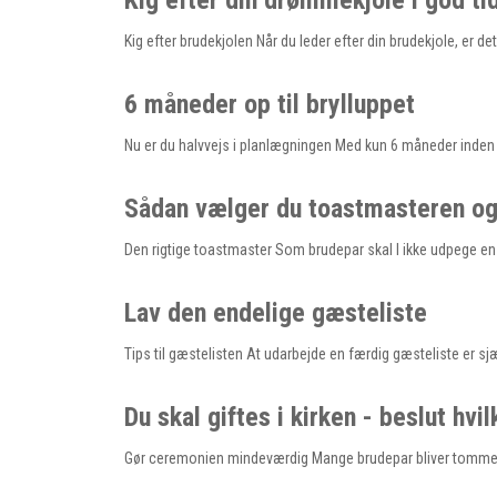
Kig efter din drømmekjole i god ti
Kig efter brudekjolen Når du leder efter din brudekjole, er
6 måneder op til brylluppet
Nu er du halvvejs i planlægningen Med kun 6 måneder inden br
Sådan vælger du toastmasteren og 
Den rigtige toastmaster Som brudepar skal I ikke udpege en 
Lav den endelige gæsteliste
Tips til gæstelisten At udarbejde en færdig gæsteliste er 
Du skal giftes i kirken - beslut hvi
Gør ceremonien mindeværdig Mange brudepar bliver tomme i bl