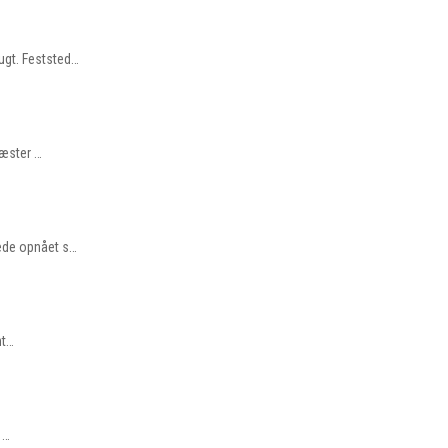
ugt. Feststed…
gæster …
rede opnået s…
nt…
 …