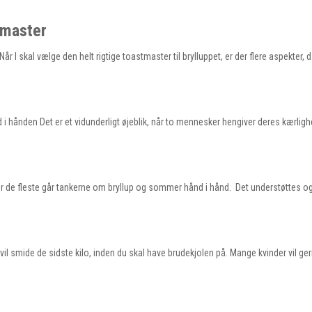
tmaster
Når I skal vælge den helt rigtige toastmaster til brylluppet, er der flere aspekter, 
i hånden Det er et vidunderligt øjeblik, når to mennesker hengiver deres kærlighe
 For de fleste går tankerne om bryllup og sommer hånd i hånd. Det understøttes o
e vil smide de sidste kilo, inden du skal have brudekjolen på. Mange kvinder vil ge