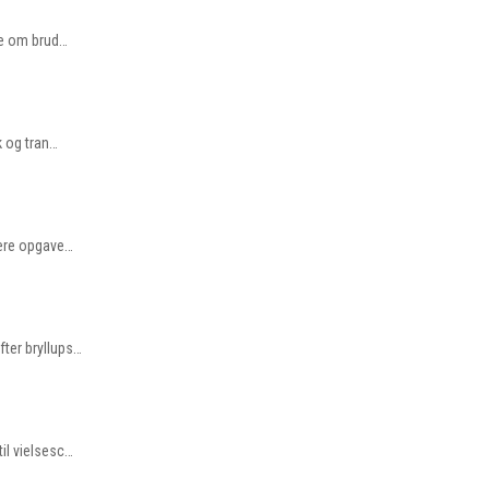
re om brud…
k og tran…
bære opgave…
fter bryllups…
il vielsesc…