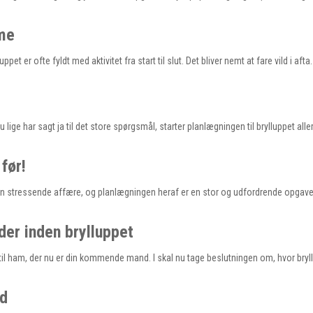
me
et er ofte fyldt med aktivitet fra start til slut. Det bliver nemt at fare vild i afta
lige har sagt ja til det store spørgsmål, starter planlægningen til brylluppet all
 før!
 en stressende affære, og planlægningen heraf er en stor og udfordrende opgave.
der inden brylluppet
 ja til ham, der nu er din kommende mand. I skal nu tage beslutningen om, hvor bry
åd