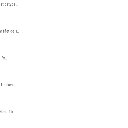
Det betyde…
r fået de s…
i fo…
e. Udskær…
elen af b…