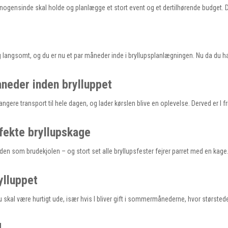
e nogensinde skal holde og planlægge et stort event og et dertilhørende budget. 
 langsomt, og du er nu et par måneder inde i bryllupsplanlægningen. Nu da du ha
åneder inden brylluppet
ngere transport til hele dagen, og lader kørslen blive en oplevelse. Derved er I fr
erfekte bryllupskage
nden som brudekjolen – og stort set alle bryllupsfester fejrer parret med en kag
ylluppet
 skal være hurtigt ude, især hvis I bliver gift i sommermånederne, hvor størsted