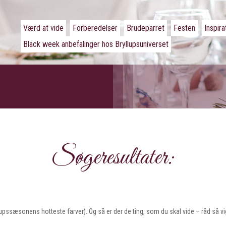
Værd at vide
Forberedelser
Brudeparret
Festen
Inspira
Black week anbefalinger hos Bryllupsuniverset
Søgeresultater:
llupssæsonens hotteste farver). Og så er der de ting, som du skal vide – råd så vi