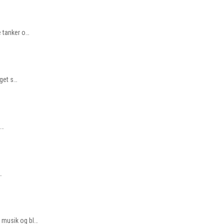
e tanker o…
aget s…
e…
…
, musik og bl…