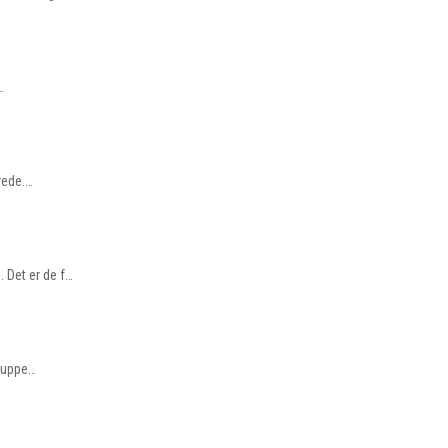
…
erede.…
 Det er de f…
lluppe…