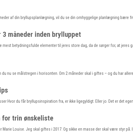
eder af din bryllupsplanlægning, vil du se din omhyggelige planlægning bære fr
er 3 måneder inden brylluppet
e mest betydningsfulde elementer til jeres store dag, da de sørger for, at jeres 
 du nu se målstregen i horisonten. Om 2 måneder skal i giftes – og du har alle
ips
r Hvor du får bryllupsinspiration fra, er ikke ligegyldigt. Eller jo. Det er det ege
for trin ønskeliste
er Marie Louise. Jeg skal giftes i 2017. Og sikke en masse der skal være styr på. I