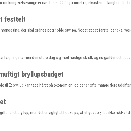
nen omkring vielsesringe er næsten 5000 år gammel og eksisterer i langt de flest
t festtelt
 mange ting, der skal ordnes pog holde styr på. Noget at det første, der skal vær
planlægning nærmer den store dag sig med hastige skridt, og nu gælder det tidspl
rnuftigt bryllupsbudget
de til Et bryllup kan tage hårdt på økonomien, og der er ofte mange flere udgift
pet
ter til et bryllup, men det er vigtigt at huske på, at et godt bryllup ikke nødvend