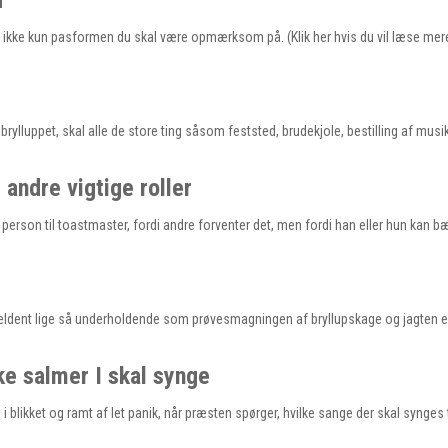
d
 det ikke kun pasformen du skal være opmærksom på. (Klik her hvis du vil læse me
ylluppet, skal alle de store ting såsom feststed, brudekjole, bestilling af musi
andre vigtige roller
person til toastmaster, fordi andre forventer det, men fordi han eller hun kan 
sjældent lige så underholdende som prøvesmagningen af bryllupskage og jagten e
lke salmer I skal synge
ikket og ramt af let panik, når præsten spørger, hvilke sange der skal synges t