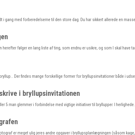
dt i gang med forberedelserne til den store dag. Du har sikkert allerede en mass
gen
n herefter følger en lang liste af ting, som endnu er usikre, og som I skal have t
il bryllup... Der findes mange forskellige former for bryllupsinvitationer både i uds
krive i bryllupsinvitationen
eller 5 man glemmer i forbindelse med vigtige initiativer til bryllupper. I herlighede
grafen
fotograf er meget ulig jeres andre opgaver i bryllupsplanlægningen (såsom kage