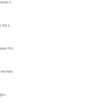
e lande o…
e styr p…
anen til d…
er end man…
igvis…